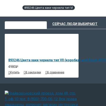
893246 Цвета хаки чернила тип VI
ВЫ НЕДАВНО СМОТРЕЛИ
СЕЙЧАС ЛЮДИ ВЫБИРАЮТ
893246 Цвета хаки чернила тип VII (коробка) для Ricoh HQ7
4980₽
Купить
В закладки
В сравнение