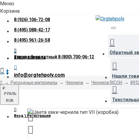
Меню
Корзина
8 (926) 106-72-08
8 (495) 088-42-17
8 (495) 961-26-58
Обратный з
Звонок бесплатный
8 (800) 700-06-12
8 (800) 700-06-12
0
info@orgtehpoly.com
Нашли тов
Расходные материалы
Чернила
Чернила RICOH
8932
₽
РУБЛЬ
Текстильщ
RUB
Вход \ Регистрация