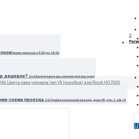
Реги
вонок
Прием заказов с 9:00 до 18:00
ар дешевле?
Сообщите нам и мы снизим для вас цену
46 Цвета хаки чернила тип VII (коробка) для Ricoh HQ7000
ики-схема проезда
2-й Грайвороновский проезд, дом 48, стр. 1. оф.10