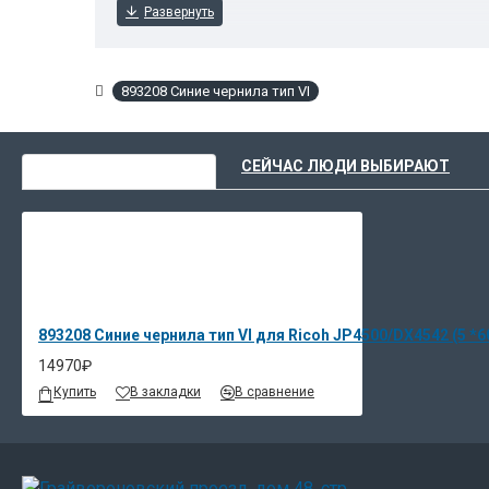
893208 Синие чернила тип VI
ВЫ НЕДАВНО СМОТРЕЛИ
СЕЙЧАС ЛЮДИ ВЫБИРАЮТ
893208 Синие чернила тип VI для Ricoh JP4500/DX4542 (5 *6
14970₽
Купить
В закладки
В сравнение