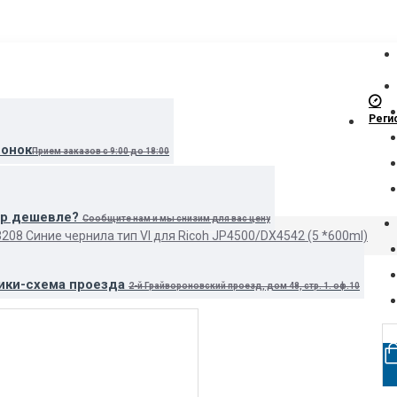
Реги
вонок
Прием заказов с 9:00 до 18:00
ар дешевле?
Сообщите нам и мы снизим для вас цену
208 Синие чернила тип VI для Ricoh JP4500/DX4542 (5 *600ml)
ики-схема проезда
2-й Грайвороновский проезд, дом 48, стр. 1. оф.10