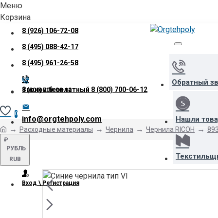
Меню
Корзина
8 (926) 106-72-08
8 (495) 088-42-17
8 (495) 961-26-58
Обратный з
Звонок бесплатный
8 (800) 700-06-12
8 (800) 700-06-12
0
info@orgtehpoly.com
Нашли тов
Расходные материалы
Чернила
Чернила RICOH
893
₽
РУБЛЬ
Текстильщ
RUB
Вход \ Регистрация