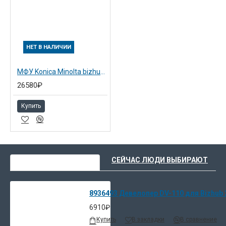
НЕТ В НАЛИЧИИ
МФУ Konica Minolta bizhub 211
26580₽
Купить
ВЫ НЕДАВНО СМОТРЕЛИ
СЕЙЧАС ЛЮДИ ВЫБИРАЮТ
8936493 Девелопер DV-110 для Bizhub 
6910₽
Купить
В закладки
В сравнение