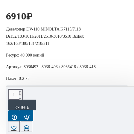
6910₽
Девелопер DV-110 MINOLTA K7115/7118
Di152/183/1611/2011/2510/3010/3510 Bizhub
162/163/180/181/210/211
Ресурс: 40 000 копий
Артикул: 8936493 | 8936-493 / 8936418 / 8936-418
Пакет: 0.2 кг
ОПИСАНИЕ
КУПИТЬ
Интернет-магазине OrgTehPoly.com располагает полным
спектром расходных материалов, мфу, принтеров торговой
марки Konica Minolta.