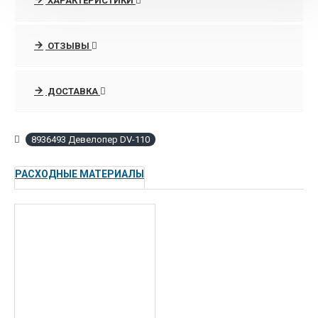
ХАРАКТЕРИСТИКИ
В любое удобное рабочее время по тел. 8- 495-088-42-17
всегда можно получить граммотную консультации
специалистов отдела продаж по выбору нужного аппарата,
ОТЗЫВЫ
которые подкреплены высококачественными услугами по
запуску, подключением в сеть и постгарантийному
ДОСТАВКА
сопровождению оргтехники Konica Minolta благодаря
сертифицированным инженерам.
8936493 Девелопер DV-110
РАСХОДНЫЕ МАТЕРИАЛЫ