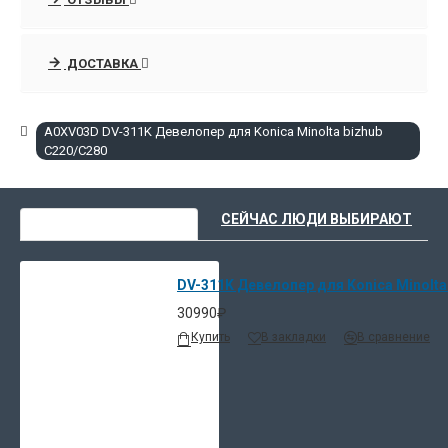
производства с завода из Японии.
- Низкие цены, доставка и описание товаров в интернет-
ДОСТАВКА
магазине расходных материалов и опций
- Сравните характеристики и закажите прямо сейчас.
A0XV03D DV-311K Девелопер для Konica Minolta bizhub
C220/C280
ВЫ НЕДАВНО СМОТРЕЛИ
СЕЙЧАС ЛЮДИ ВЫБИРАЮТ
DV-311K Девелопер для Konica Minolta
30990₽
Купить
В закладки
В сравнение