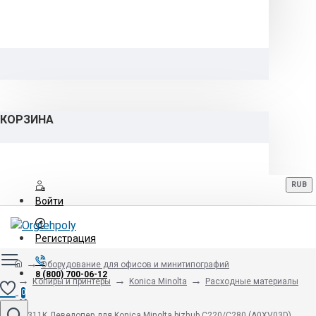
КОРЗИНА
RUB
Войти
Регистрация
Оборудование для офисов и минитипографий
8 (800) 700-06-12
Копиры и принтеры
Konica Minolta
Расходные материалы
0
DV-311K Девелопер для Konica Minolta bizhub C220/C280 (A0XV03D)