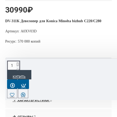
30990₽
DV-311K Девелопер для Konica Minolta bizhub C220/C280
Артикул: A0XV03D
Ресурс: 570 000 копий
ОПИСАНИЕ
КУПИТЬ
- 90% оргтехники, расходных материалов и запчастей Konica
Minolta всегда есть в наличии на складе в Москве.
- Срочная поставка раритетных позиций под заказ от 14-21
ХАРАКТЕРИСТИКИ
дней, при наличии в Европе.
- Поставка совсем эксклюзивных позиций, или снятых с
ОТЗЫВЫ