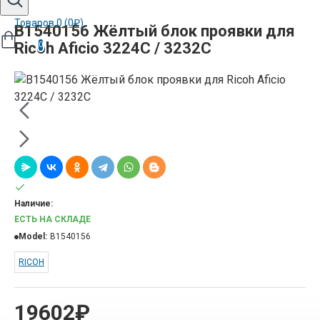
Товаров 0 (0₽)
B1540156 Жёлтый блок проявки для
Ricoh Aficio 3224C / 3232C
0
Наличие:
ЕСТЬ НА СКЛАДЕ
Model:
B1540156
RICOH
19602₽