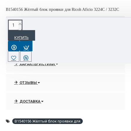
B1540156 Жёлтый блок проявки для Ricoh Aficio 3224C / 3232C
ОПИСАНИЕ
КУПИТЬ
Интернет-магазине OrgTehPoly.com располагает полным
спектром линейки мфу, принтеров , широкофрматных
машин торговой марки Ricoh.
ХАРАКТЕРИСТИКИ
В любое удобное рабочее время по тел. 8- 495-088-42-17
всегда можно получить граммотную консультации
специалистов отдела продаж по выбору нужного аппарата,
ОТЗЫВЫ
которые подкреплены высококачественными услугами по
запуску, подключением в сеть и посгарантийному
ДОСТАВКА
сопровождению оргтехники Ricoh благодаря
сертифицированным инженерам.
B1540156 Жёлтый блок проявки для