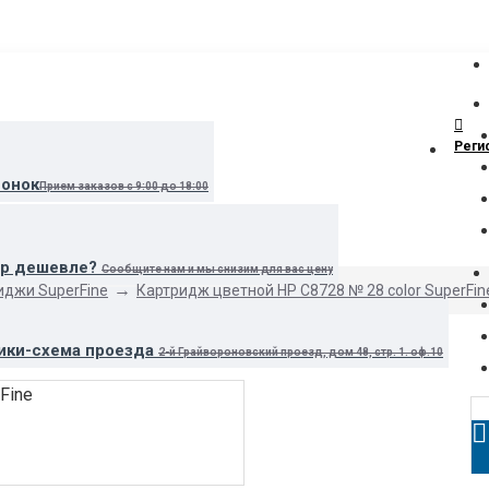
Реги
вонок
Прием заказов с 9:00 до 18:00
ар дешевле?
Сообщите нам и мы снизим для вас цену
иджи SuperFine
Картридж цветной HP C8728 № 28 color SuperFin
ики-схема проезда
2-й Грайвороновский проезд, дом 48, стр. 1. оф.10