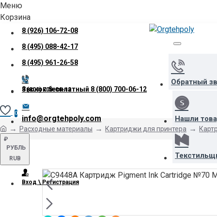
Меню
Корзина
8 (926) 106-72-08
8 (495) 088-42-17
8 (495) 961-26-58
Обратный з
Звонок бесплатный
8 (800) 700-06-12
8 (800) 700-06-12
0
info@orgtehpoly.com
Нашли тов
Расходные материалы
Картриджи для принтера
Картр
₽
РУБЛЬ
Текстильщ
RUB
Вход \ Регистрация