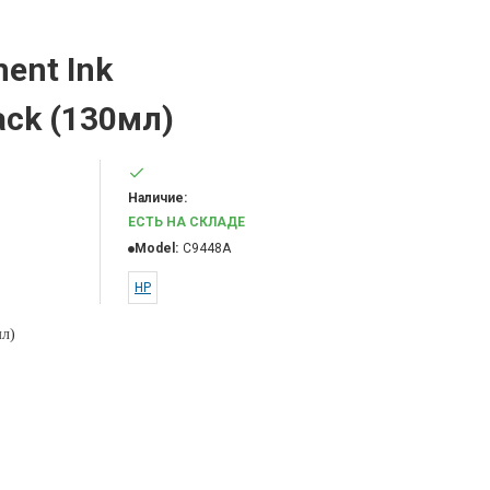
ent Ink
ack (130мл)
Наличие:
ЕСТЬ НА СКЛАДЕ
Model:
C9448A
НР
мл)