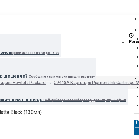
Реги
вонок
Прием заказов с 9:00 до 18:00
ар дешевле?
Сообщите нам и мы снизим для вас цену
иджи Hewlett-Packard
C9448A Картридж Pigment Ink Cartridge №
ики-схема проезда
2-й Грайвороновский проезд, дом 48, стр. 1. оф.10