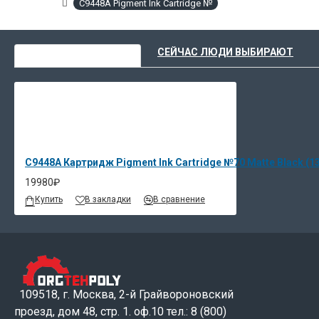
C9448A Pigment Ink Cartridge №
ВЫ НЕДАВНО СМОТРЕЛИ
СЕЙЧАС ЛЮДИ ВЫБИРАЮТ
C9448A Картридж Pigment Ink Cartridge №70 Matte Black (1
19980₽
Купить
В закладки
В сравнение
109518, г. Москва, 2-й Грайвороновский
проезд, дом 48, стр. 1. оф.10 тел.: 8 (800)