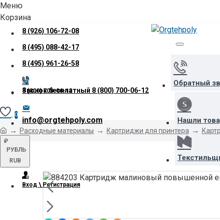
Меню
Корзина
8 (926) 106-72-08
8 (495) 088-42-17
8 (495) 961-26-58
Обратный з
Звонок бесплатный
8 (800) 700-06-12
8 (800) 700-06-12
0
info@orgtehpoly.com
Нашли тов
Расходные материалы
Картриджи для принтера
Карт
₽
РУБЛЬ
Текстильщ
RUB
Вход \ Регистрация