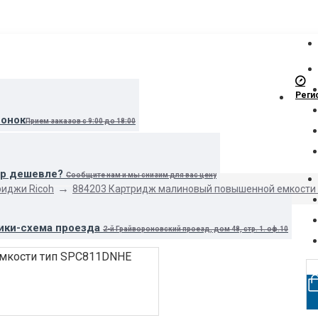
Реги
вонок
Прием заказов с 9:00 до 18:00
ар дешевле?
Сообщите нам и мы снизим для вас цену
риджи Ricoh
884203 Картридж малиновый повышенной емкости 
ики-схема проезда
2-й Грайвороновский проезд, дом 48, стр. 1. оф.10