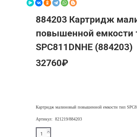
884203 Картридж мал
повышенной емкости 
SPC811DNHE (884203)
32760₽
Картридж малиновый повышенной емкости тип SPC8
Артикул:
821219/884203