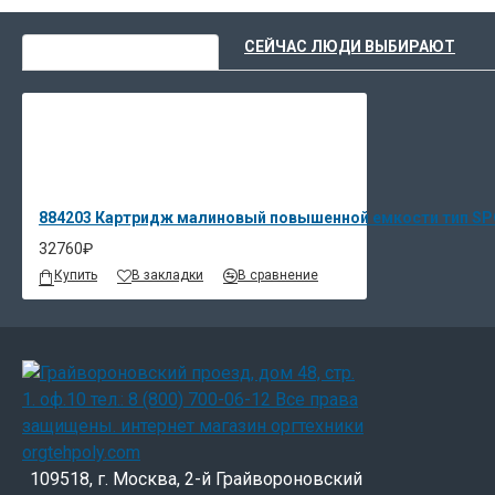
ВЫ НЕДАВНО СМОТРЕЛИ
СЕЙЧАС ЛЮДИ ВЫБИРАЮТ
884203 Картридж малиновый повышенной емкости тип SP
32760₽
Купить
В закладки
В сравнение
109518, г. Москва, 2-й Грайвороновский