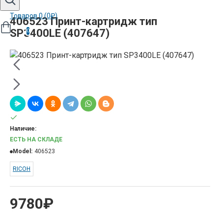
Товаров 0 (0₽)
406523 Принт-картридж тип
SP3400LE (407647)
0
Наличие:
ЕСТЬ НА СКЛАДЕ
Model:
406523
RICOH
9780₽