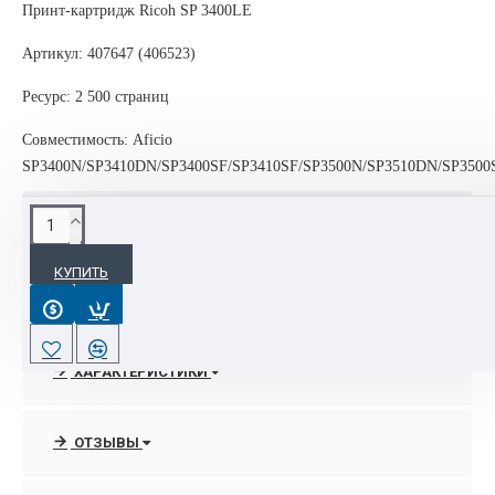
Принт-картридж Ricoh SP 3400LE
Артикул: 407647 (406523)
Ресурс: 2 500 страниц
Совместимость: Aficio
SP3400N/SP3410DN/SP3400SF/SP3410SF/SP3500N/SP3510DN/SP3500
ОПИСАНИЕ
КУПИТЬ
Ricoh Print Cartridge SP 3400LE Принт-картридж тип
SP3400L
Ёмкость - 2 500 отпечатков
ХАРАКТЕРИСТИКИ
Артикул: 406523
Совместимость: Aficio
ОТЗЫВЫ
SP3400N/SP3410DN/SP3400SF/SP3410SF