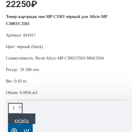
22250₽
Тонер-картридж тип MP C3503 чёрный для Aficio MP
C3003/C3503
Артикул: 841817
Цвет: чёрный (black)
Совместимость: Ricoh Aficio MP C3003/3503/3004/3504
Ресурс: 29 500 отп.
Вес: 0.83 кг
Объём: 0.0056 м3
ОПИСАНИЕ
КУПИТЬ
Картриджи, девелоперы, тонеры, фотобарабаны, блоки
проявки Ricoh используются повсеместно благодаря