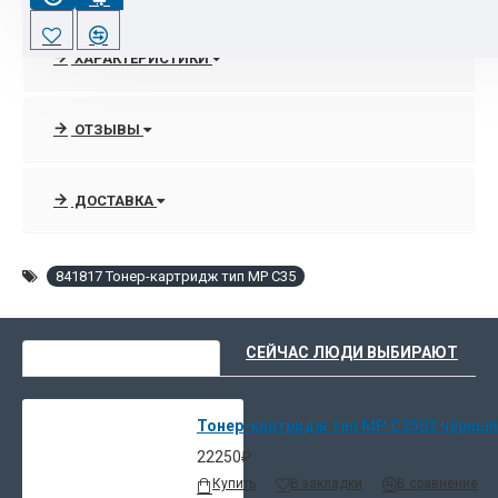
доступности, качеству и надёжности.
ХАРАКТЕРИСТИКИ
А развитие новых технологий в сфере структуры и
химического состава материалов повышает ресурc
расходников Ricoh.
ОТЗЫВЫ
90% оргтехники, расходных материалов и запчастей Ricoh
всегда есть в наличии на складе в Москве.
ДОСТАВКА
Срочная поставка раритетных позиций под заказ от 14-21
дней, при наличии в Европе.
841817 Тонер-картридж тип MP C35
Поставка совсем эксклюзивных позиций, или снятых с
производства с завода из Японии.
ВЫ НЕДАВНО СМОТРЕЛИ
СЕЙЧАС ЛЮДИ ВЫБИРАЮТ
Низкие цены, доставка и описание товаров в интернет-
магазине расходных материалов и опций
Тонер-картридж тип MP C3503 чёрный д
22250₽
Купить
В закладки
В сравнение