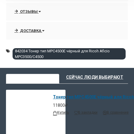
ОТЗЫВЫ
ДОСТАВКА
842034 Тонер тип MPC4500E чёрный для Ricoh Aficio
MPC3500/C4500
ВЫ НЕДАВНО СМОТРЕЛИ
СЕЙЧАС ЛЮДИ ВЫБИРАЮТ
Тонер тип MPC4500E чёрный для Ricoh 
11800₽
Купить
В закладки
В сравнение