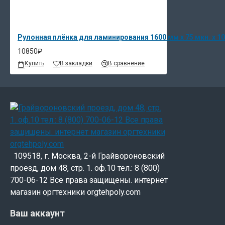
Рулонная плёнка для ламинирования 1600 мм х 75 мкн. x 10
10850₽
Купить
В закладки
В сравнение
109518, г. Москва, 2-й Грайвороновский
проезд, дом 48, стр. 1. оф.10 тел.: 8 (800)
700-06-12 Все права защищены. интернет
магазин оргтехники orgtehpoly.com
Ваш аккаунт