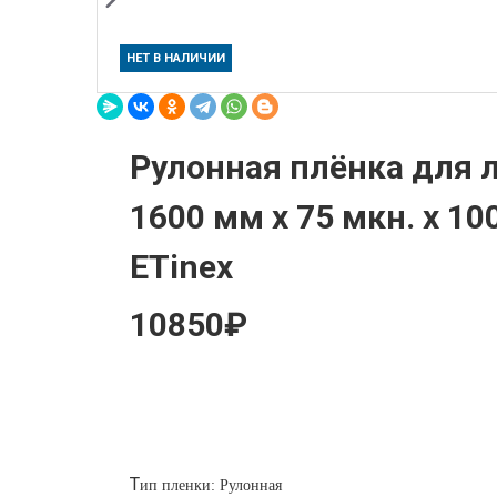
НЕТ В НАЛИЧИИ
Рулонная плёнка для
1600 мм х 75 мкн. x 10
ETinex
10850₽
Т
ип пленки: Рулонная