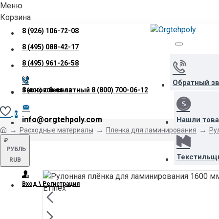
Меню
Корзина
8 (926) 106-72-08
8 (495) 088-42-17
8 (495) 961-26-58
Обратный з
Звонок бесплатный
8 (800) 700-06-12
8 (800) 700-06-12
0
info@orgtehpoly.com
Нашли тов
Расходные материалы
Пленка для ламинирования
Ру
₽
РУБЛЬ
Текстильщ
RUB
Вход \ Регистрация