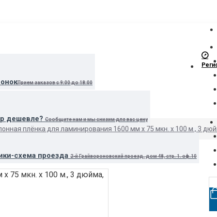
Реги
вонок
Прием заказов с 9:00 до 18:00
ар дешевле?
Сообщите нам и мы снизим для вас цену
лонная плёнка для ламинирования 1600 мм х 75 мкн. x 100 м., 3 дюй
ики-схема проезда
2-й Грайвороновский проезд, дом 48, стр. 1. оф.10