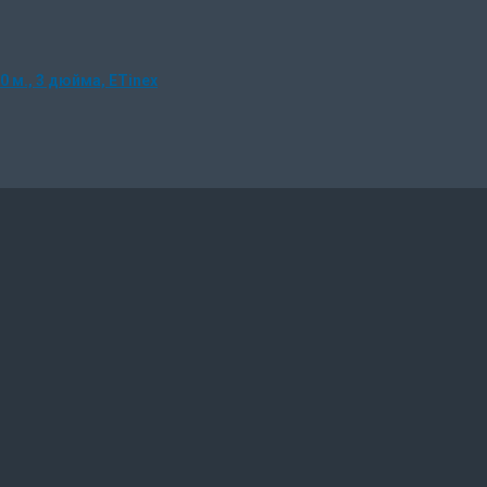
0 м., 3 дюйма, ETinex