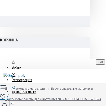
КОРЗИНА
RUB
Войти
Регистрация
Расходные материалы
Прочие расходные материалы
8 (800) 700-06-12
0
Пластиковые пакеты для уничтожителей HSM 108-104.3-105.3-B22-B24
100 шт.