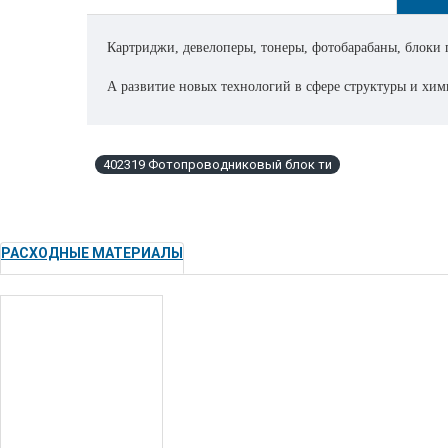
Картриджи, девелоперы, тонеры, фотобарабаны, блоки 
А развитие новых технологий в сфере структуры и хими
всегда есть в наличии на складе в Москве.
Срочная поставка раритетных позиций под заказ от 14-
402319 Фотопроводниковый блок ти
Поставка совсем эксклюзивных позиций, или снятых с 
Низкие цены, доставка и описание товаров в интернет-
РАСХОДНЫЕ МАТЕРИАЛЫ
Сравните цены и закажите прямо сейчас в интернет-м
Если нужна консультация менеджера, всегда можно связ
Приобретая в интернет-магазине "ОРГТЕХПОЛИ" оригин
печати документов или изображений.
Всегда предупреждаем своих клиентов ,что при испол
печки, ремня переноса изображения ,фотобарабанов и т