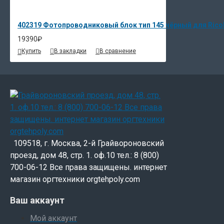
402319 Фотопроводниковый блок тип 145 чёрный для Ricoh
19390₽
Купить
В закладки
В сравнение
109518, г. Москва, 2-й Грайвороновский
проезд, дом 48, стр. 1. оф.10 тел.: 8 (800)
700-06-12 Все права защищены. интернет
магазин оргтехники orgtehpoly.com
Ваш аккаунт
Мой аккаунт