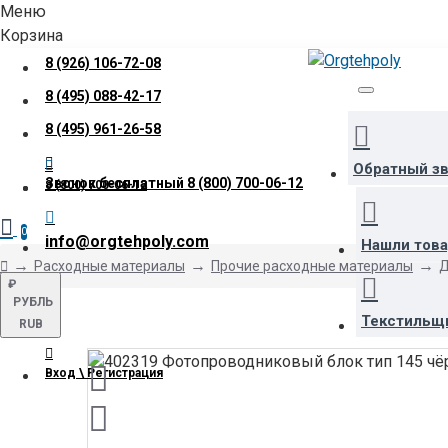
Меню
Корзина
8 (926) 106-72-08
8 (495) 088-42-17
8 (495) 961-26-58
Обратный з
Звонок бесплатный
8 (800) 700-06-12
8 (800) 700-06-12
0
info@orgtehpoly.com
Нашли тов
Расходные материалы
Прочие расходные материалы
Д
₽
РУБЛЬ
Текстильщ
RUB
Вход \ Регистрация