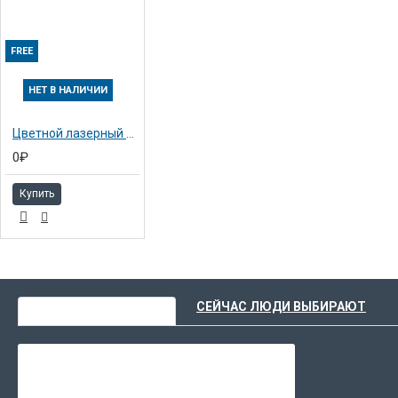
FREE
НЕТ В НАЛИЧИИ
Цветной лазерный принтер Ricoh Aficio SP C420DN (402981)
0₽
Купить
ВЫ НЕДАВНО СМОТРЕЛИ
СЕЙЧАС ЛЮДИ ВЫБИРАЮТ