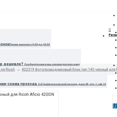
Реги
вонок
Прием заказов с 9:00 до 18:00
ар дешевле?
Сообщите нам и мы снизим для вас цену
ля Ricoh
402319 Фотопроводниковый блок тип 145 чёрный для R
ики-схема проезда
2-й Грайвороновский проезд, дом 48, стр. 1. оф.10