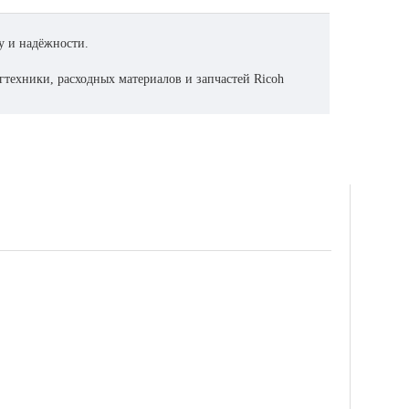
у и надёжности.
гтехники, расходных материалов и запчастей Ricoh
леваете срок службы КМА и не потеряете в качестве
бить печатающее оборудования ,что приведёт к замене