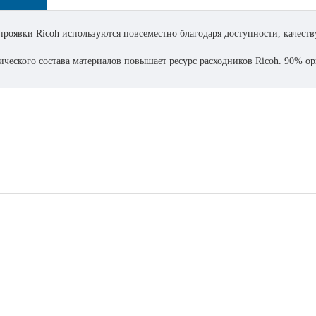
проявки Ricoh используются повсеместно благодаря доступности, качеств
ческого состава материалов повышает ресурc расходников Ricoh. 90% ор
21 дней, при наличии в Европе.
производства с завода из Японии.
магазине расходных материалов и опций http://www.orgtehpoly.com
агазине ОргТехПоли
аться по телефону 8(495) 088-42-17 или почте info@orgtehpoly.com
альные расходные материалы RICOH для своего парка техники, вы прод
ьзовании неоригинальных расходных материалов есть ВЕЛИКИЙ риск загу
.д.