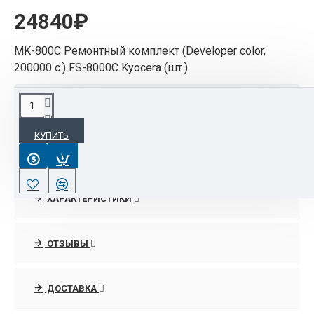
24840₽
MK-800C Ремонтный комплект (Developer color,
200000 с.) FS-8000C Kyocera (шт.)
ОПИСАНИЕ
КУПИТЬ
Ресурс: 200000 стр.
Вес в упаковке: 14 кг
Размеры упаковки: (0,58 х 0,49 х 0,38) м
ХАРАКТЕРИСТИКИ
Состав: Developer Color (узлы переноса цветного
тонера) 3шт.
ОТЗЫВЫ
Примечание: Лазерный принтер Kyocera FS-
8000C снят с производства
ДОСТАВКА