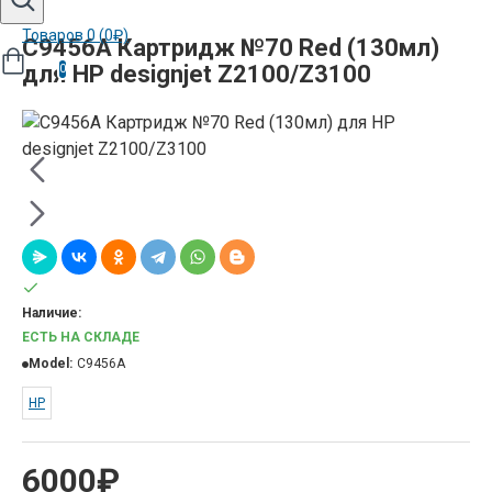
Товаров 0 (0₽)
C9456A Картридж №70 Red (130мл)
для HP designjet Z2100/Z3100
0
Наличие:
ЕСТЬ НА СКЛАДЕ
Model:
C9456A
НР
6000₽