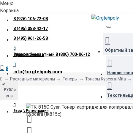
Меню
Корзина
8 (926) 106-72-08
8 (495) 088-42-17
8 (495) 961-26-58
Обратный з
Звонок бесплатный
8 (800) 700-06-12
8 (800) 700-06-12
0
info@orgtehpoly.com
Нашли тов
Расходные материалы
Тонеры
Тонеры Kyocera-Mita
₽
РУБЛЬ
Текстильщ
RUB
Вход \ Регистрация