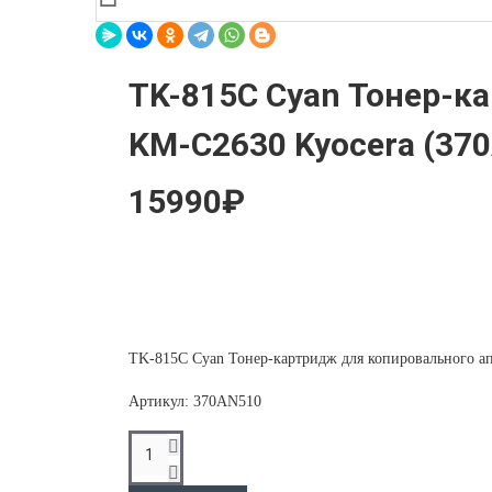
TK-815C Cyan Тонер-к
KM-C2630 Kyocera (37
15990₽
TK-815C Cyan Тонер-картридж для копировального а
Артикул: 370AN510