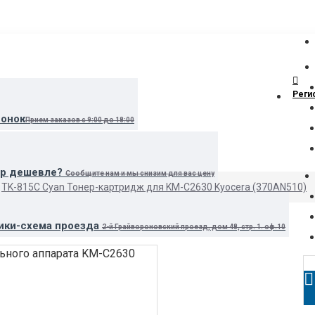
Реги
вонок
Прием заказов с 9:00 до 18:00
ар дешевле?
Сообщите нам и мы снизим для вас цену
TK-815C Cyan Тонер-картридж для KM-C2630 Kyocera (370AN510)
ики-схема проезда
2-й Грайвороновский проезд, дом 48, стр. 1. оф.10