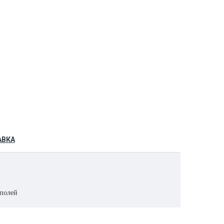
АВКА
 полей