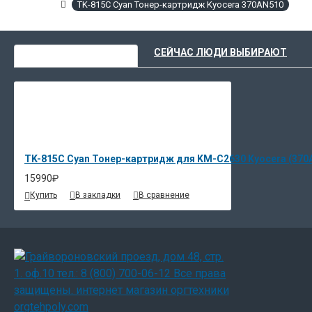
TK-815C Cyan Тонер-картридж Kyocera 370AN510
ВЫ НЕДАВНО СМОТРЕЛИ
СЕЙЧАС ЛЮДИ ВЫБИРАЮТ
TK-815C Cyan Тонер-картридж для KM-C2630 Kyocera (370
15990₽
Купить
В закладки
В сравнение