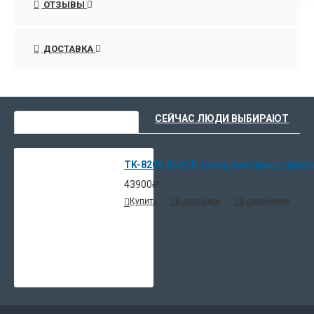
ОТЗЫВЫ
Комплектность:
- Контейнер с тонером TK-820K - 1 шт.
ДОСТАВКА
- Бункер для отработанного тонера - 1 шт.
- Салфетка для сбора просыпавшегося тонера - 1 шт.
- Пластиковый пакет для пустого тонер-картриджа - 1 шт.
- Пластиковый пакет для использованного бункера с
ВЫ НЕДАВНО СМОТРЕЛИ
СЕЙЧАС ЛЮДИ ВЫБИРАЮТ
отработанным тонером - 1 шт.
- Инструкция по замене картриджа и бункера для
отработанного тонера - 1 шт.
TK-820K BLACK тонер-картридж принт
43900₽
Размер тары TK-820K: (0,31 х 0,13 х 0,20) м
Купить
В закладки
В сравнение
Вес упаковки тонер-картриджей TK-820K: 22 кг
Размер упаковки: (0,63 х 0,4 х 0,61) м
Количество тонер-картриджей TK-820K в упаковке: 18 шт.