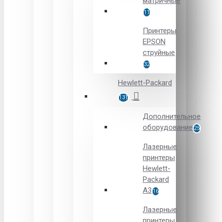
матричные
11
Принтеры
EPSON
струйные
32
Hewlett-Packard
131
Дополнительное
оборудование
25
Лазерные
принтеры
Hewlett-
Packard
A3
16
Лазерные
принтеры