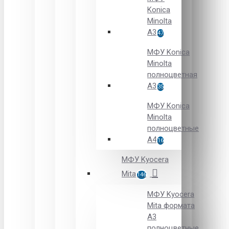
Konica
Minolta
A3
47
МФУ Konica
Minolta
полноцветная
А3
35
МФУ Konica
Minolta
полноцветные
А4
16
МФУ Kyocera
Mita
146
МФУ Kyocera
Mita формата
A3
полноцветные