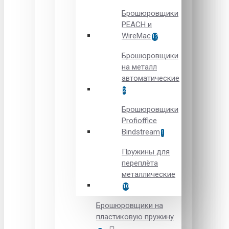
Брошюровщики
PEACH и
WireMac
12
Брошюровщики
на металл
автоматические
2
Брошюровщики
Рrofioffice
Вindstream
1
Пружины для
переплёта
металлические
10
Брошюровщики на
пластиковую пружину