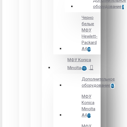
Дополнительное
оборудование
3
Черно
белые
МФУ
Hewlett-
Packard
А4
38
МФУ Konica
Minolta
107
Дополнительное
оборудование
60
МФУ
Konica
Minolta
A4
19
МФУ