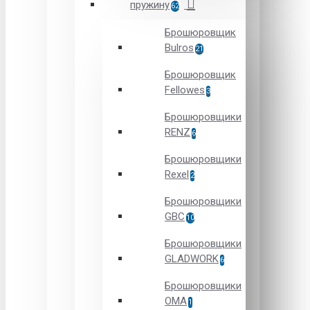
пружину
62
Брошюровщик
Bulros
21
Брошюровщик
Fellowes
3
Брошюровщики
RENZ
6
Брошюровщики
Rexel
2
Брошюровщики
GBC
10
Брошюровщики
GLADWORK
6
Брошюровщики
OMA
1