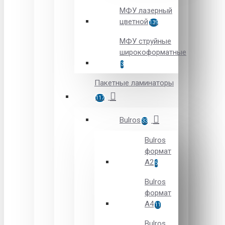
МФУ лазерный
цветной
139
МФУ струйные
широкоформатные
3
Пакетные ламинаторы
117
Bulros
33
Bulros
формат
A2
5
Bulros
формат
A4
11
Bulros