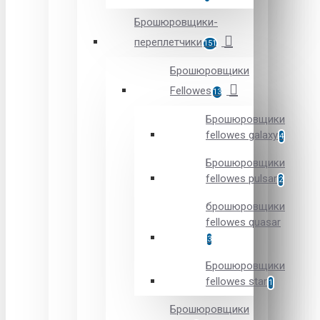
Брошюровщики-
переплетчики
151
Брошюровщики
Fellowes
13
Брошюровщики
fellowes galaxy
4
Брошюровщики
fellowes pulsar
2
брошюровщики
fellowes quasar
3
Брошюровщики
fellowes star
1
Брошюровщики