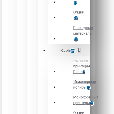
17
Опции
295
Расходные
материалы
159
Ricoh
196
Гелевые
принтеры
Ricoh
7
Инженерные
копиры
10
Монохромные
принтеры
23
Опции