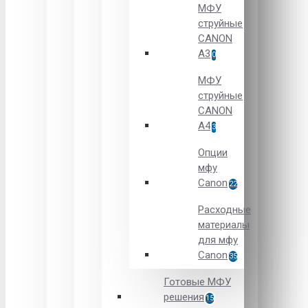
МФУ
струйные
CANON
А3
0
МФУ
струйные
CANON
А4
3
Опции
мфу
Canon
22
Расходные
материалы
для мфу
Canon
35
Готовые МФУ
решения
15