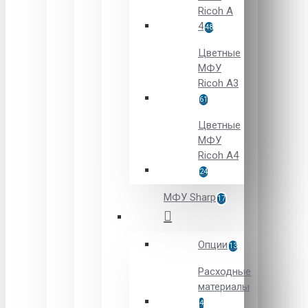
Ricoh A
4
48
Цветные
МФУ
Ricoh A3
61
Цветные
МФУ
Ricoh A4
24
МФУ Sharp
17
Опции
13
Расходные
материалы
4