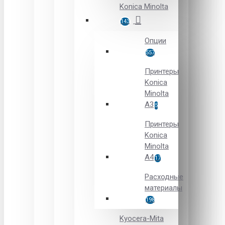
Konica Minolta
143
Опции
557
Принтеры
Konica
Minolta
A3
5
Принтеры
Konica
Minolta
A4
17
Расходные
материалы
198
Kyocera-Mita