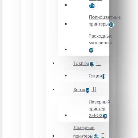
916
Полноцветные
принтеры
21
Расходные
материалы
48
Toshiba
19
Опции
3
Xerox
64
Лазерный
принтер
XEROX
10
Лазерные
принтеры
69