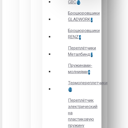
GBC
12
Брошюровщики
GLADWORK
2
Брошюровщики
RENZ
4
Переплётчики
Металбинд
7
Пружинами-
молниями
4
Термопереплетчики
15
Переплётчик
электрический
на
пластиковую
пружину