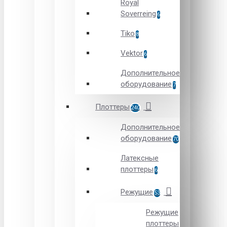
Royal
Soverreing
6
Tiko
8
Vektor
6
Дополнительное
оборудование
7
Плоттеры
240
Дополнительное
оборудование
70
Латексные
плоттеры
6
Режущие
53
Режущие
плоттеры