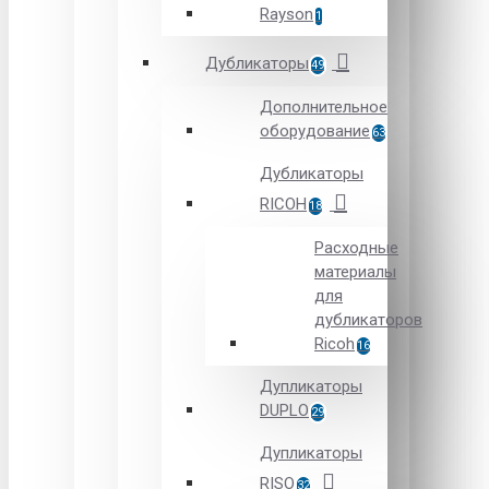
Rayson
1
Дубликаторы
49
Дополнительное
оборудование
63
Дубликаторы
RICOH
18
Расходные
материалы
для
дубликаторов
Ricoh
16
Дупликаторы
DUPLO
29
Дупликаторы
RISO
32