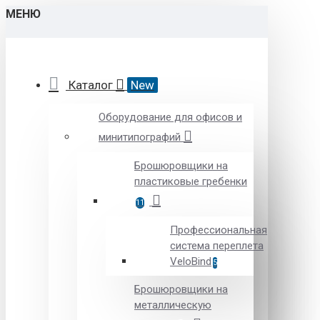
МЕНЮ
Каталог
New
Оборудование для офисов и
минитипографий
Брошюровщики на
пластиковые гребенки
11
Профессиональная
система переплета
VeloBind
5
Брошюровщики на
металлическую