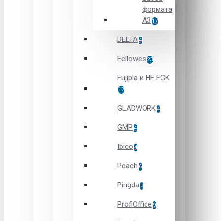
формата
А3
17
DELTA
4
Fellowes
23
Fujipla и HF FGK
17
GLADWORK
4
GMP
4
Ibico
4
Peach
6
Pingda
3
ProfiOffice
9