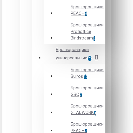
Брошюровщики
PEACH
6
Брошюровщики
Profioffice
Bindstream
8
Брошюровщики
универсальные
25
Брошюровщики
Bulros
19
Брошюровщики
GBC
7
Брошюровщики
GLADWORK
1
Брошюровщики
PEACH
3