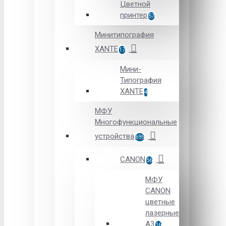
Цветной
принтер
57
Минитипография
XANTE
17
Мини-
Типография
XANTE
4
МФУ
Многофункциональные
устройства
695
CANON
56
МФУ
CANON
цветные
лазерные
А3
16