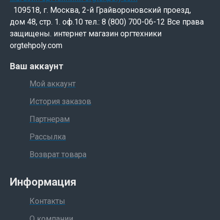
2530/3035/3530/4035/4030/5035: 4,2 кг
109518, г. Москва, 2-й Грайвороновский проезд,
Размер тары тонер-картриджа для KM-
дом 48, стр. 1. оф.10 тел.: 8 (800) 700-06-12 Все права
2530/3035/3530/4035/4030/5035: (0,50 х 0,32 х
защищены. интернет магазин оргтехники
0,12) м
orgtehpoly.com
Вес упаковки тонер-картриджей для KM-
Ваш аккаунт
2530/3035/3530/4035/4030/5035: 17 кг
Мой аккаунт
Размер упаковки тонер-картриджей для KM-
2530/3035/3530/4035/4030/5035: (0,84 х 0,52 х
История заказов
0,26) м
Партнерам
Количество тонер-картриджей для KM-
Рассылка
2530/3035/3530/4035/4030/5035 в упаковке: 4
Возврат товара
шт.
Примечание: Копировальные аппараты Kyocera
Информация
Mita KM-2530, KM-3035, KM-3530, KM-4035, KM-
Контакты
4030, KM-5035 сняты с производства.
О компании