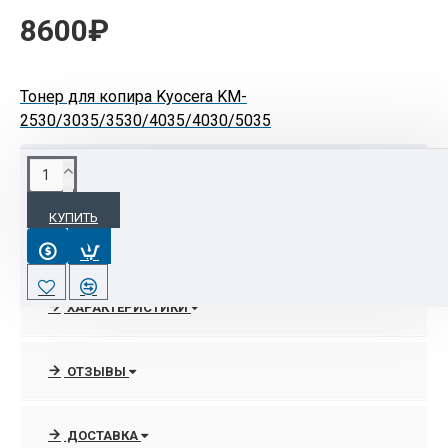
8600₽
Тонер для копира Kyocera KM-
2530/3035/3530/4035/4030/5035
ОПИСАНИЕ
КУПИТЬ
Ресурс тонер-картриджа
Kyocera KM-
2530/3035/3530/4035/4030/5035
: 34 тыс. с. при
6% заполнении листа формата A4.
ХАРАКТЕРИСТИКИ
Условия хранения: беречь тонер-картридж
Kyocera KM-2530/3035/3530/4035/4030/5035 от
воздействия высокой температуры,
ОТЗЫВЫ
повышенной влажности и мощных
электромагнитных полей.
ДОСТАВКА