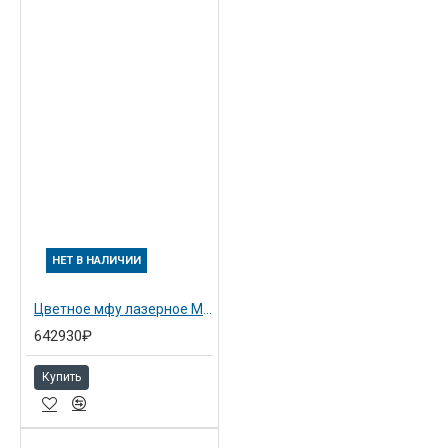
НЕТ В НАЛИЧИИ
Цветное мфу лазерное MP C5503AZSP с SRDF
642930₽
Купить