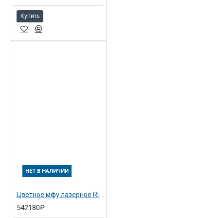
Купить
НЕТ В НАЛИЧИИ
Цветное мфу лазерное Ricoh Aficio MP C4503ASP (416940)
542180₽