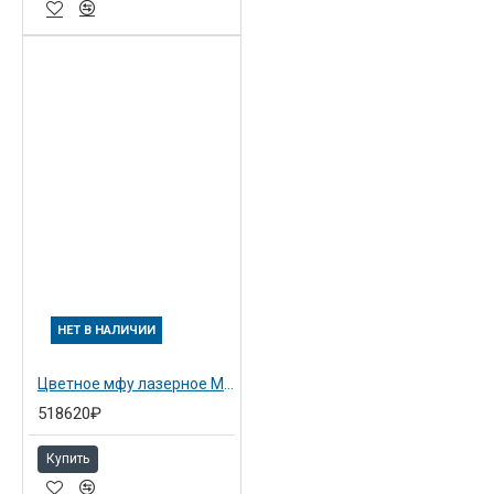
НЕТ В НАЛИЧИИ
Цветное мфу лазерное MP C4503ZSP с ARDF
518620₽
Купить