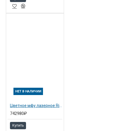
НЕТ В НАЛИЧИИ
Цветное мфу лазерное Ricoh Aficio MP C6003SP (416535)
742980₽
Купить