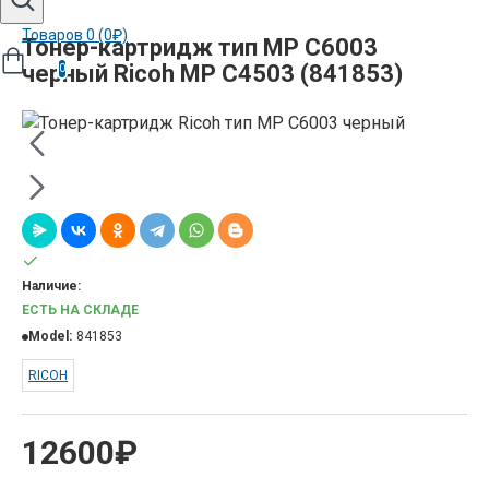
Товаров 0 (0₽)
Тонер-картридж тип MP C6003
черный Ricoh MP C4503 (841853)
0
Наличие:
ЕСТЬ НА СКЛАДЕ
Model:
841853
RICOH
12600₽