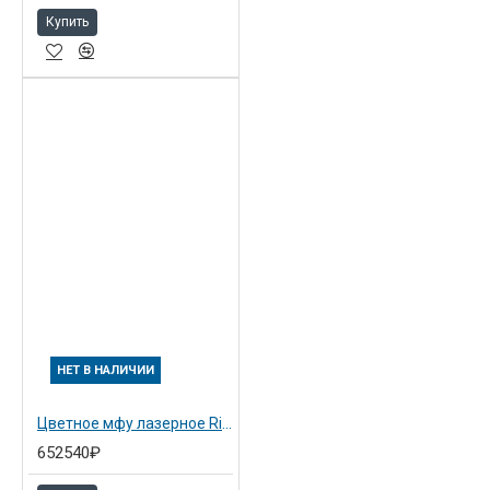
Купить
НЕТ В НАЛИЧИИ
Цветное мфу лазерное Ricoh Aficio MP C5503 ASP (416941)
652540₽