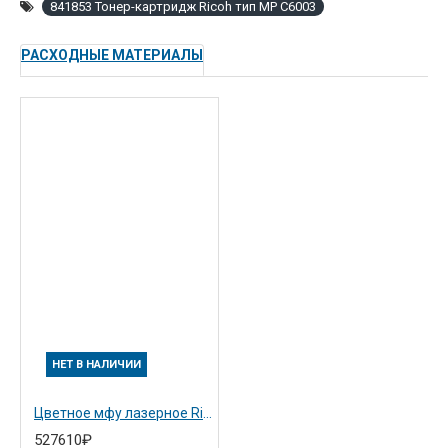
841853 Тонер-картридж Ricoh тип MP C6003
РАСХОДНЫЕ МАТЕРИАЛЫ
НЕТ В НАЛИЧИИ
Цветное мфу лазерное Ricoh Aficio MP C4503SP с ARDF (снято с пр-ва)
527610₽