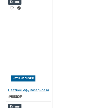
Купить
НЕТ В НАЛИЧИИ
Цветное мфу лазерное Ricoh Aficio MP C5503SP (416526)
590850₽
Купить