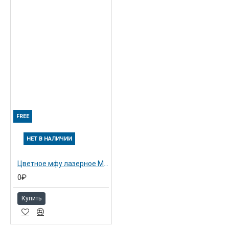
FREE
НЕТ В НАЛИЧИИ
Цветное мфу лазерное MP C6003ZSP с SRDF
0₽
Купить