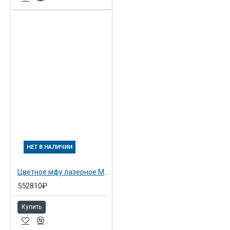
НЕТ В НАЛИЧИИ
Цветное мфу лазерное MP C4503AZSP с SPDF
552810₽
Купить