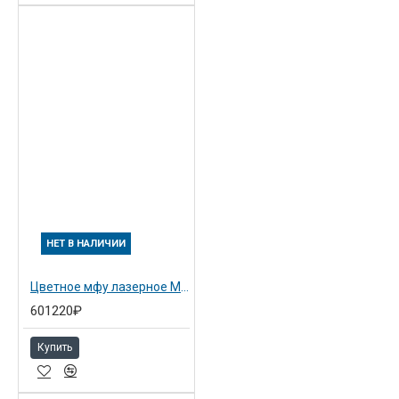
НЕТ В НАЛИЧИИ
Цветное мфу лазерное MP C5503ZSP с ARDF
601220₽
Купить