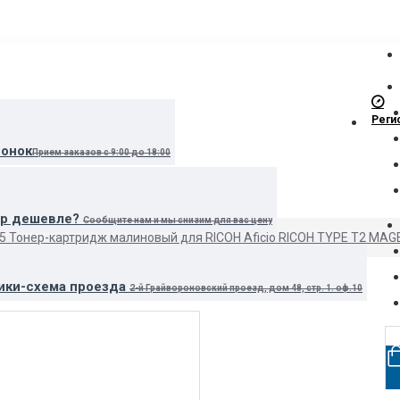
Реги
вонок
Прием заказов с 9:00 до 18:00
ар дешевле?
Сообщите нам и мы снизим для вас цену
5 Тонер-картридж малиновый для RICOH Aficio RICOH TYPE T2 MA
ики-схема проезда
2-й Грайвороновский проезд, дом 48, стр. 1. оф.10