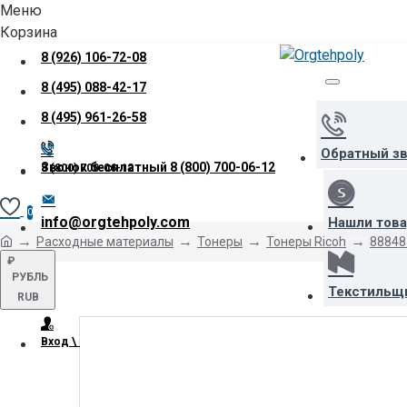
Меню
Корзина
8 (926) 106-72-08
8 (495) 088-42-17
8 (495) 961-26-58
Обратный з
Звонок бесплатный
8 (800) 700-06-12
8 (800) 700-06-12
0
info@orgtehpoly.com
Нашли тов
Расходные материалы
Тонеры
Тонеры Ricoh
88848
₽
РУБЛЬ
Текстильщ
RUB
Вход \ Регистрация