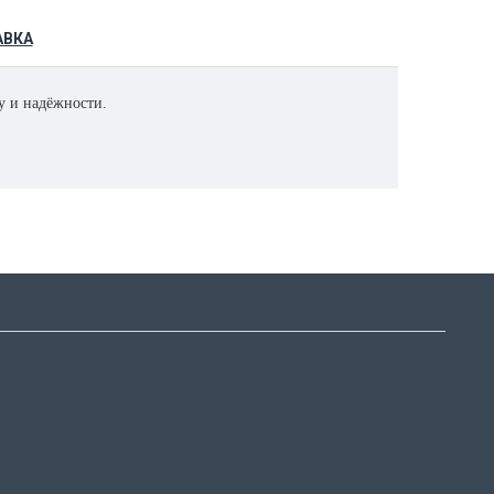
АВКА
у и надёжности.