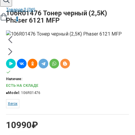
Товаров 0 (0₽)
106R01476 Тонер черный (2,5K)
Phaser 6121 MFP
0
Наличие:
ЕСТЬ НА СКЛАДЕ
Model:
106R01476
Xerox
10990₽