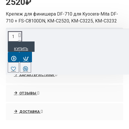
2520₽
Крепеж для финишера DF-710 для Kyocera-Mita DF-
710 + FS-C8100DN, KM-C2520, KM-C3225, KM-C3232
ОПИСАНИЕ
КУПИТЬ
Комплект крепления финишера DF-710 к МФУ
КМ-С2520/С3225/С3232/C4035E предназначен
для установки в МФУ в качестве бокового
отверстия для выхода бумаги на финишер.
ХАРАКТЕРИСТИКИ
Для нормальной работы также необходимо
установить JS-710.
ОТЗЫВЫ
ДОСТАВКА