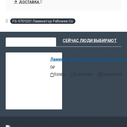
ДОСТАВКА
ламинирования, что гарантирует его
безукоризненное качество. Наличие в модели
системы освобождения, звукового сигнала
FS-5701201 Ламинатор Fellowes Co
готовности гарантируют надежную и безопасную
эксплуатацию аппарата. Аппарат облегчен и
имеет удобную ручку для переноса.
ВЫ НЕДАВНО СМОТРЕЛИ
СЕЙЧАС ЛЮДИ ВЫБИРАЮТ
Ламинатор Fellowes Cosmic A3 снят с 
0₽
Купить
В закладки
В сравнение