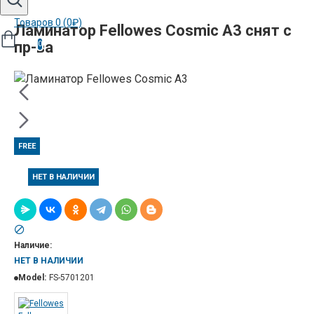
Товаров 0 (0₽)
Ламинатор Fellowes Cosmic A3 снят с
пр-ва
0
FREE
НЕТ В НАЛИЧИИ
Наличие:
НЕТ В НАЛИЧИИ
Model:
FS-5701201