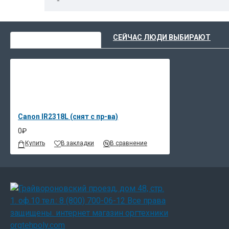
Функциональные возможности
Скорость копирования 18 стр./мин
Высокое качество печати
ВЫ НЕДАВНО СМОТРЕЛИ
СЕЙЧАС ЛЮДИ ВЫБИРАЮТ
Локальная печать через USB
Формат бумаги размером до А3
Двусторонняя печать
Сшивание
Работа в энергосберегающем режиме с опц
Экологическая безопасность
Canon IR2318L (снят с пр-ва)
Интересует стоимость данного оборудования? Отв
0₽
воспользовавшись предоставленной информацией
Купить
В закладки
В сравнение
iR2318L : информация 
Ищете возможность расширения бизнес-коммуник
сомнений. iR2318L- это всегда профессиональна
пропорциональны занимаемому месту: размеры у
точечного разогрева. В «спящем режиме» - энерг