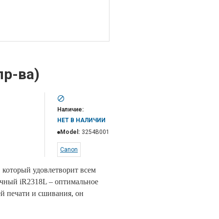
пр-ва)
Наличие:
НЕТ В НАЛИЧИИ
Model:
3254B001
Canon
 который удовлетворит всем
чный iR2318L – оптимальное
 печати и сшивания, он