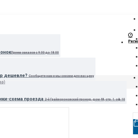
Реги
вонок
Прием заказов с 9:00 до 18:00
ар дешевле?
Сообщите нам и мы снизим для вас цену
ва)
ики-схема проезда
2-й Грайвороновский проезд, дом 48, стр. 1. оф.10