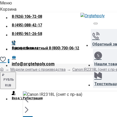
Меню
Корзина
8 (926) 106-72-08
8 (495) 088-42-17
8 (495) 961-26-58
Обратный з
Звонок бесплатный
8 (800) 700-06-12
8 (800) 700-06-12
0
info@orgtehpoly.com
Нашли тов
Модели снятые с производства
Canon IR2318L (снят с пр-
₽
РУБЛЬ
Текстильщ
RUB
Вход \ Регистрация