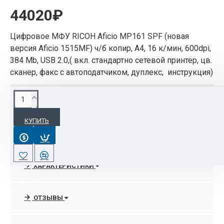
44020₽
Цифровое МФУ RICOH Aficio MP161 SPF (новая
версия Aficio 1515MF) ч/б копир, A4, 16 к/мин, 600dpi,
384 Mb, USB 2.0,( вкл. стандартно сетевой принтер, цв.
сканер, факс с автоподатчиком, дуплекс, инструкция)
ОПИСАНИЕ
КУПИТЬ
Многофункциональное устройство Ricoh AficioMP 161SPF
(стандартно: копир, сетевой принтер, цветной сетевой
сканер, сетевой факс с автоподатчиком, дуплекс,
инструкция)
ХАРАКТЕРИСТИКИ
Очень низкая стоимость эксплуатации
Удобная организация панели управления и интуитивное
ОТЗЫВЫ
меню