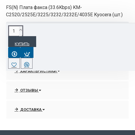
FS(N) Плата факса (33.6Kbps) KM-
C2520/2525E/3225/3232/3232E/4035E Kyocera (шт.)
ОПИСАНИЕ
КУПИТЬ
Вес с упаковкой: 2 кг
Габариты в упаковке (ШхГхВ): (0,38 x 0,32 x 0,12)
м
ХАРАКТЕРИСТИКИ
Совместимость: ITU-T Super G3.
Скорость модема: 33,6 кб/c.
Скорость передачи: 2 секунды или менее (JBIG).
ОТЗЫВЫ
Скорость сканирования: 1 секунда.
Чуствительностьсканирования: 8 dot/mm x 3.85
ДОСТАВКА
line/mm. Fine: 8 dot/mm x 7.7 line/mm.Superfine: 8
dot/mm x 15.4 line/mm. Ultrafine: 16 dot/mm x 15.4
line/mm(с дополнительной памятью). Полутона.
Максимальный размер оригинала: A3.