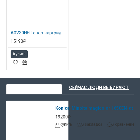
Принтер поддерживает работу с широким
спектром носителей, в том числе с бумагой
плотностью до 209 гр/м2, конвертами,
наклейками, открытками и пр. Таким образом, Вы
сможете создавать собственные бланки,
A0V30HH Тонер-картридж голубой повышенной емкости для Konica Minolta mc 1600W
конверты, яркие презентации, листовки и многое
15190₽
другое самостоятельно. Если стандартной
вместимости до 200 листов бумаги Вам станет
Купить
мало, просто установите дополнительный
нижний лоток подачи на 500 листов. Кроме того,
увеличить функциональность принтера можно,
установив дополнительный дуплекс,
ВЫ НЕДАВНО СМОТРЕЛИ
СЕЙЧАС ЛЮДИ ВЫБИРАЮТ
обеспечивающий быструю, удобную и
полностью автоматическую двустороннюю
печать.
Konica-Minolta magicolor 1650EN-dt
19200₽
Купить
В закладки
В сравнение