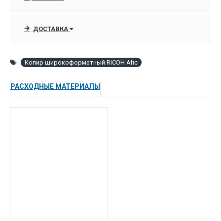
работать с рулонной и листовой бумагой,
пленкой и калькой, подаваемых из
ДОСТАВКА
различных устройств подачи (всего до 5
устройств).
Программное обеспечение, входящее в
Копир широкоформатный RICOH Afic
комплект поставки контроллера печати,
позволяет легко интегрировать Aficio 480W
РАСХОДНЫЕ МАТЕРИАЛЫ
в любую существующую инфраструктуру.
Специальный режим для сканирования
«синек» позволит перевести старые
чертежи в цифровой архив.
Встроенный сервер документовпозволяет
сохранять часто используемые документы
и обеспечивает коллективный доступ к
ним.
Возможность отправлять сканированные
документы по электронной почтеили
сохранять их в сетевую папку позволит