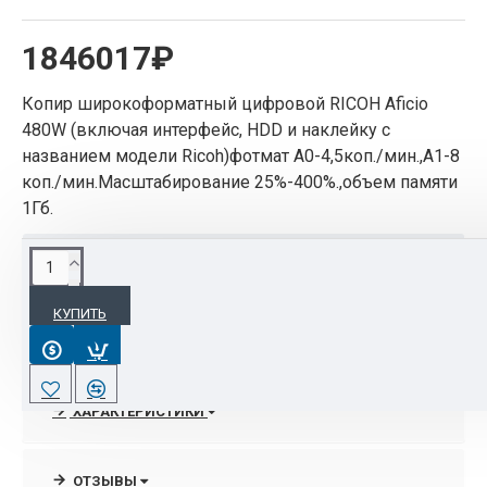
1846017₽
Копир широкоформатный цифровой RICOH Aficio
480W (включая интерфейс, HDD и наклейку с
названием модели Ricoh)фотмат А0-4,5коп./мин.,А1-8
коп./мин.Масштабирование 25%-400%.,объем памяти
1Гб.
ОПИСАНИЕ
КУПИТЬ
Высокая производительностьблагодаря
скорости сканирования, печати и
копирования 8 страниц A1 в минуту.
Высокое качество изображения с
ХАРАКТЕРИСТИКИ
разрешением 600 точек на дюйм, как при
сканировании, так и при печати.
Универсальность, благодаря возможности
ОТЗЫВЫ