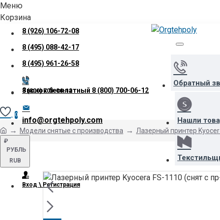
Меню
Корзина
8 (926) 106-72-08
8 (495) 088-42-17
8 (495) 961-26-58
Обратный з
Звонок бесплатный
8 (800) 700-06-12
8 (800) 700-06-12
0
info@orgtehpoly.com
Нашли тов
Модели снятые с производства
Лазерный принтер Kyocera
₽
РУБЛЬ
Текстильщ
RUB
Вход \ Регистрация