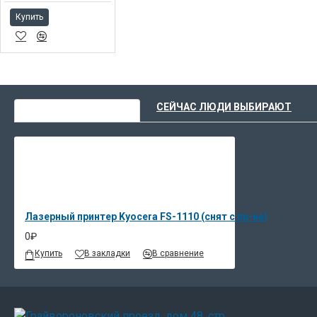
настроек, которые можно привязать к опр
Купить
может заранее просмотреть результат печа
определенные параметры, прежде чем оконча
используемый в картотеках государственны
ВЫ НЕДАВНО СМОТРЕЛИ
СЕЙЧАС ЛЮДИ ВЫБИРАЮТ
Лазерный принтер Kyocera FS-1110 (снят с пр-ва)
0₽
Купить
В закладки
В сравнение