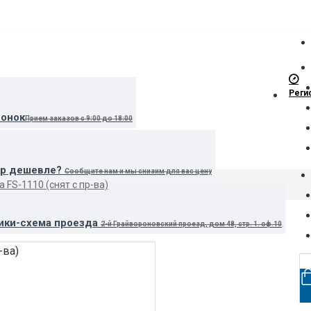
Реги
вонок
Прием заказов с 9:00 до 18:00
ар дешевле?
Сообщите нам и мы снизим для вас цену
 FS-1110 (снят с пр-ва)
ики-схема проезда
2-й Грайвороновский проезд, дом 48, стр. 1. оф.10