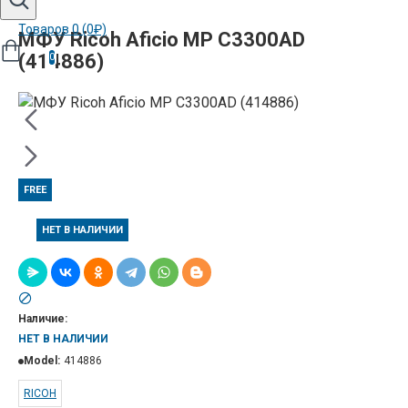
Товаров 0 (0₽)
МФУ Ricoh Aficio MP C3300AD
(414886)
0
FREE
НЕТ В НАЛИЧИИ
Наличие:
НЕТ В НАЛИЧИИ
Model:
414886
RICOH