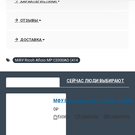
ХАРАКТЕРИСТИКИ
сканер, возможна установка факсимильной
опции). MP C3300 – старшая модель в линейке.
Скорость копирования и печати составляет 33
ОТЗЫВЫ
страницы А4 в минуту (как в ч/б, так и в цветном
режиме).
ДОСТАВКА
МФУ Ricoh Aficio MP C3300AD (414
ВЫ НЕДАВНО СМОТРЕЛИ
СЕЙЧАС ЛЮДИ ВЫБИРАЮТ
МФУ Ricoh Aficio MP C3300AD (414886)
0₽
Купить
В закладки
В сравнение