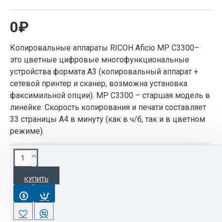
0₽
Копировальные аппараты RICOH Aficio MP C3300–
это цветные цифровые многофункциональные
устройства формата A3 (копировальный аппарат +
сетевой принтер и сканер, возможна установка
факсимильной опции). MP C3300 – старшая модель в
линейке. Скорость копирования и печати составляет
33 страницы А4 в минуту (как в ч/б, так и в цветном
режиме).
ОПИСАНИЕ
КУПИТЬ
Копировальные аппараты RICOH Aficio MP
C3300– это цветные цифровые
многофункциональные устройства формата A3
(копировальный аппарат + сетевой принтер и