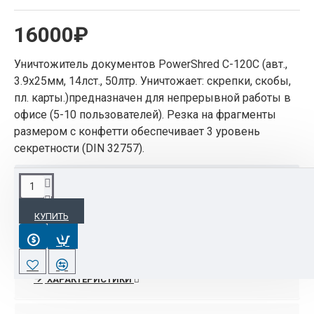
16000₽
Уничтожитель документов PowerShred С-120С (авт.,
3.9х25мм, 14лст., 50лтр. Уничтожает: скрепки, скобы,
пл. карты.)предназначен для непрерывной работы в
офисе (5-10 пользователей). Резка на фрагменты
размером с конфетти обеспечивает 3 уровень
секретности (DIN 32757).
ОПИСАНИЕ
КУПИТЬ
Уничтожитель документов PowerShred С-120С
предназначен для непрерывной работы в офисе
(5-10 пользователей). Резка на фрагменты
размером с конфетти обеспечивает 3 уровень
ХАРАКТЕРИСТИКИ
секретности (DIN 32757). Данная модель
отличатся высокой скоростью переработки при