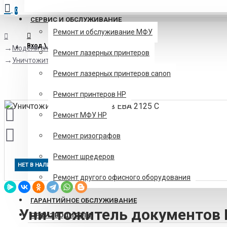
0
СЕРВИС И ОБСЛУЖИВАНИЕ
Ремонт и обслуживание МФУ
Вход \ Регистрация
Модели снятые с производства
Ремонт лазерных принтеров
Уничтожитель документов EBA 2125 C
Ремонт лазерных принтеров canon
Ремонт принтеров HP
Ремонт МФУ HP
Ремонт ризографов
Ремонт шредеров
НЕТ В НАЛИЧИИ
Ремонт другого офисного оборудования
ГАРАНТИЙНОЕ ОБСЛУЖИВАНИЕ
Уничтожитель документов 
ПРОИЗВОДИТЕЛИ