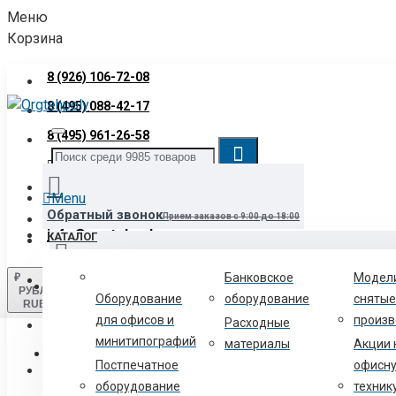
Меню
Корзина
8 (926) 106-72-08
8 (495) 088-42-17
8 (495) 961-26-58
Звонок бесплатный
8 (800) 700-06-12
Menu
Обратный звонок
Прием заказов с 9:00 до 18:00
info@orgtehpoly.com
КАТАЛОГ
Банковское
Модел
₽
Войти
Нашли товар дешевле?
Сообщите нам и мы снизим для вас цен
РУБЛЬ
Оборудование
оборудование
снятые
RUB
для офисов и
произв
Расходные
Регистрация
минитипографий
материалы
Акции 
Текстильщики-схема проезда
2-й Грайвороновский проезд, д
Постпечатное
офисн
8 (800) 700-06-12
оборудование
техник