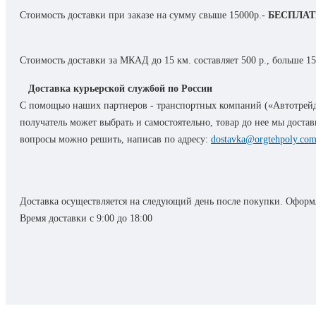
FINISHER SR3070 ФИНИШЕР ТИП SR3070
Стоимость доставки при заказе на сумму свыше 15000р.-
БЕСПЛА
ПОДРОБНЕЕ
ACCO BRANDS
Стоимость доставки за МКАД до 15 км. составляет 500 р., больше 15
ПЕРЕПЛЕТЧИК REXEL WB656 (СНЯТ С ПР-ВА,
Доставка курьерской службой по России
ЗАМЕНА НА GBC WIREBIND W20)
С помощью наших партнеров - транспортных компаний («Автотрейд
4400435 УНИВЕРСАЛЬНЫЙ ПЕРЕПЛЕТЧИК GBC
получатель может выбрать и самостоятельно, товар до нее мы дост
MULTIBIND 420
вопросы можно решить, написав по адресу:
dostavka@orgtehpoly.co
GBC1712000 РУЛОННЫЙ ЛАМИНАТОР GBC ULTIMA
65
БРОШЮРОВЩИК GBC CLICKMAN (IBICO CLICKMAN)
Доставка осуществляется на следующий день после покупки. Оформл
ПОД ЗАКАЗ!!
Время доставки с 9:00 до 18:00
ПОДРОБНЕЕ
EPSON
C11CE39301A1 СТРУЙНЫЙ ПЛОТТЕР EPSON
SURECOLOR SC-P7000