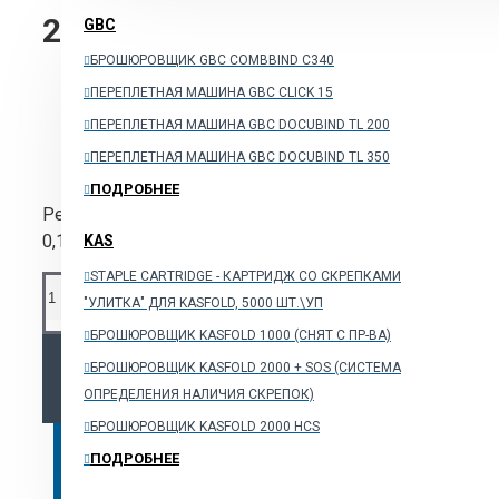
29900₽
GBC
БРОШЮРОВЩИК GBC COMBBIND C340
ПЕРЕПЛЕТНАЯ МАШИНА GBC CLICK 15
ПЕРЕПЛЕТНАЯ МАШИНА GBC DOCUBIND TL 200
ПЕРЕПЛЕТНАЯ МАШИНА GBC DOCUBIND TL 350
ПОДРОБНЕЕ
Резка - 4x40 мм,секретность - 3, макс. количество лис
0,10 м/сек., емкость корзины - 75 л.Производство- Ге
KAS
STAPLE CARTRIDGE - КАРТРИДЖ СО СКРЕПКАМИ
"УЛИТКА" ДЛЯ KASFOLD, 5000 ШТ.\УП
БРОШЮРОВЩИК KASFOLD 1000 (CНЯТ С ПР-ВА)
КУПИТЬ
БРОШЮРОВЩИК KASFOLD 2000 + SOS (СИСТЕМА
ОПРЕДЕЛЕНИЯ НАЛИЧИЯ СКРЕПОК)
БРОШЮРОВЩИК KASFOLD 2000 HCS
КУПИТЬ В 1 КЛИК
ОФОРМИТЬ
ПОДРОБНЕЕ