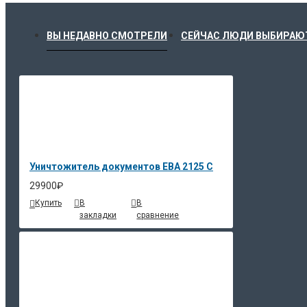
C13T00Q140 КОНТЕЙНЕР Q140 С ЧЕРНЫМИ
ЧЕРНИЛАМИ EPSON ДЛЯ L7160/L7180
ВЫ НЕДАВНО СМОТРЕЛИ
СЕЙЧАС ЛЮДИ ВЫБИРАЮ
C13T596100 КАРТРИДЖ ЧЕРНЫЙ ДЛЯ EPSON SP
7900 PHOTO BLACK
C13T596200 КАРТРИДЖ ГОЛУБОЙ ДЛЯ EPSON SP
7900 CYAN
ПОДРОБНЕЕ
Уничтожитель документов EBA 2125 C
29900₽
Купить
В
В
закладки
сравнение