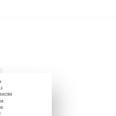
и
у
 с
одства
на
ом 48, стр. 1. оф.10
ую
у