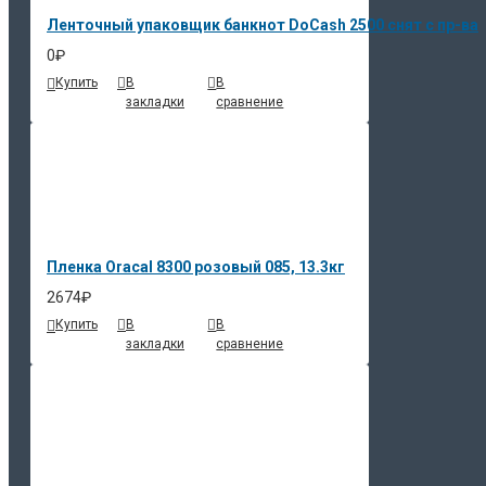
Ленточный упаковщик банкнот DoCash 2500 снят с пр-ва
0₽
Купить
В
В
закладки
сравнение
Пленка Oracal 8300 розовый 085, 13.3кг
2674₽
Купить
В
В
закладки
сравнение