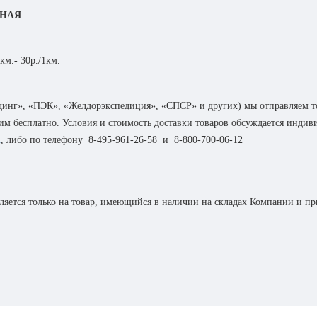
ТНАЯ
км.- 30р./1км.
инг», «ПЭК», «Желдорэкспедиция», «СПСР» и других) мы отправляем т
авим бесплатно. Условия и стоимость доставки товаров обсуждается инди
m
, либо по телефону
8-495-961-26-58
и
8-800-700-06-12
яется только на товар, имеющийся в наличии на складах Компании и при