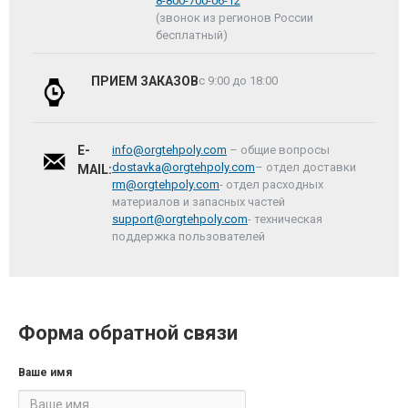
8-800-700-06-12
(звонок из регионов России
бесплатный)
ПРИЕМ ЗАКАЗОВ
с 9:00 до 18:00
E-
info@orgtehpoly.com
– общие вопросы
dostavka@orgtehpoly.com
– отдел доставки
MAIL:
rm@orgtehpoly.com
- отдел расходных
материалов и запасных частей
support@orgtehpoly.com
- техническая
поддержка пользователей
Форма обратной связи
Ваше имя