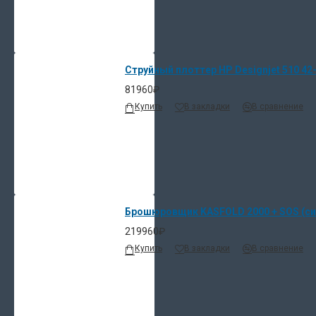
Струйный плоттер HP Designjet 510 42-i
81960₽
Купить
В закладки
В сравнение
Брошюровщик KASFOLD 2000 + SOS (си
219960₽
Купить
В закладки
В сравнение