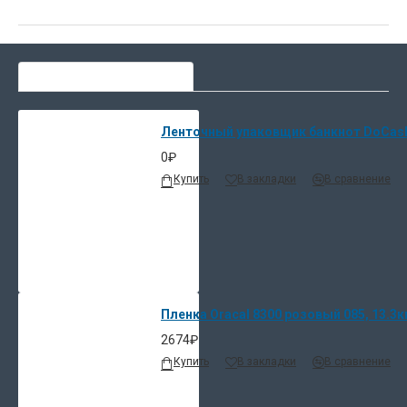
СЕЙЧАС ЛЮДИ ВЫБИРАЮТ
Ленточный упаковщик банкнот DoCash 
0₽
Купить
В закладки
В сравнение
Пленка Oracal 8300 розовый 085, 13.3к
2674₽
Купить
В закладки
В сравнение