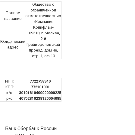
Общество с
ограниченной
Полное
ответственностью
название
«Компания
Копифлай»
109518, г. Москва,
2-й
Юридический
Грайвороновский
адрес
проезд, дом 48,
стр. 1, оф.10
ИНН:
7722758340
КПП:
772101001
к/с:
30101810400000000225
р/с:
40702810238120004085
Банк Сбербанк России