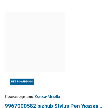
НЕТ В НАЛИЧИИ
Производитель:
Konica-Minolta
9967000582 bizhub Stylus Pen Указка-стилус для сенсорной панели для KonicaMinolta bizhub C220/ C280/C360/C452/C552/C652