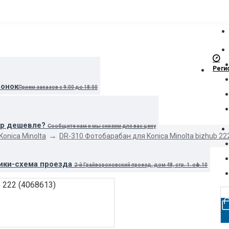
Реги
вонок
Прием заказов с 9:00 до 18:00
ар дешевле?
Сообщите нам и мы снизим для вас цену
onica Minolta
DR-310 Фотобарабан для Konica Minolta bizhub 22
ики-схема проезда
2-й Грайвороновский проезд, дом 48, стр. 1. оф.10