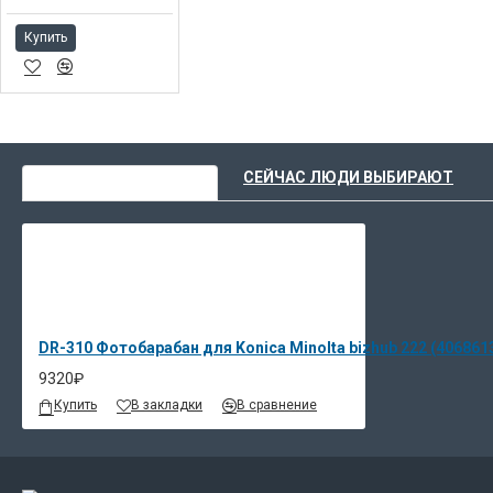
Купить
ВЫ НЕДАВНО СМОТРЕЛИ
СЕЙЧАС ЛЮДИ ВЫБИРАЮТ
DR-310 Фотобарабан для Konica Minolta bizhub 222 (406861
9320₽
Купить
В закладки
В сравнение