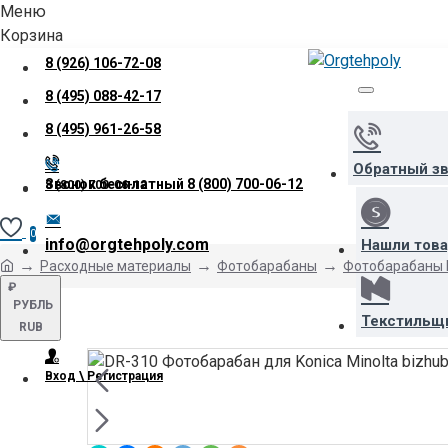
Меню
Корзина
8 (926) 106-72-08
8 (495) 088-42-17
8 (495) 961-26-58
Обратный з
Звонок бесплатный
8 (800) 700-06-12
8 (800) 700-06-12
0
info@orgtehpoly.com
Нашли тов
Расходные материалы
Фотобарабаны
Фотобарабаны K
₽
РУБЛЬ
Текстильщ
RUB
Вход \ Регистрация