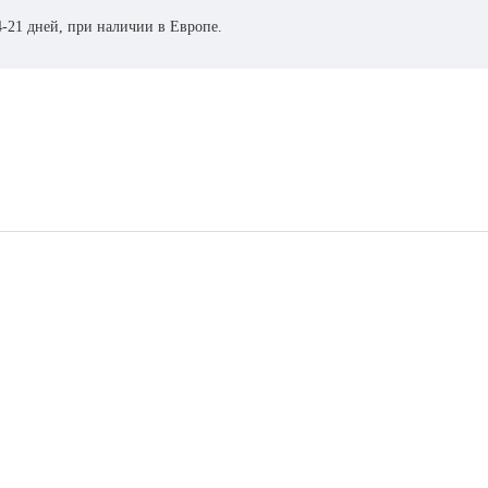
4-21 дней, при наличии в Европе.
с производства с завода из Японии.
ет-магазине расходных материалов и опций