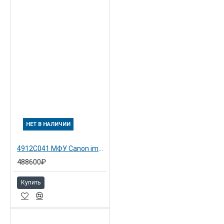
НЕТ В НАЛИЧИИ
4912C041 МФУ Canon imageRUNNER ADVANCE DX C3835i (4912C005)
488600₽
Купить