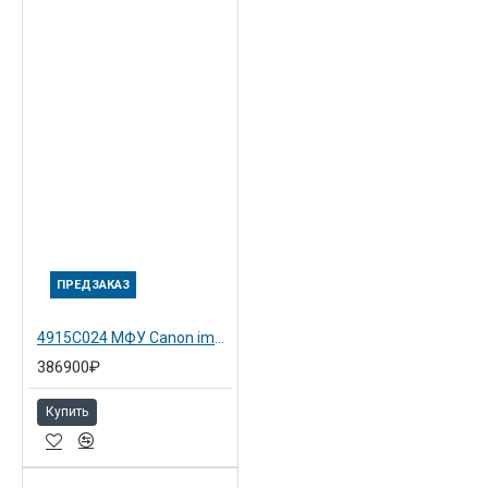
ПРЕДЗАКАЗ
4915C024 МФУ Canon imageRUNNER ADVANCE DX C3822i (4915C005)
386900₽
Купить