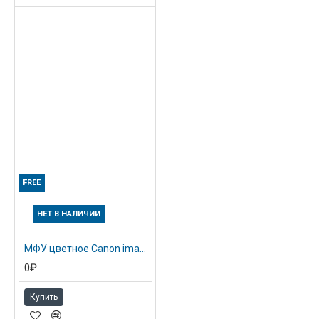
FREE
НЕТ В НАЛИЧИИ
МФУ цветное Canon imageRUNNER ADVANCE C3520i III (3280C005)
0₽
Купить