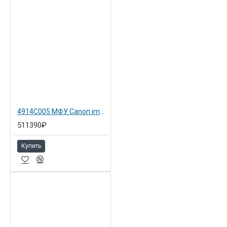
4914C005 МФУ Canon imageRUNNER ADVANCE DX C3826i (4914C041)
511390₽
Купить