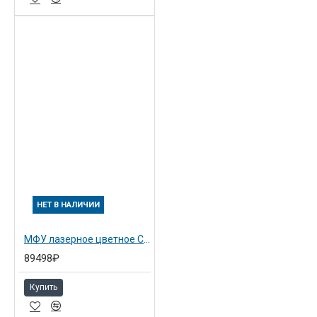
НЕТ В НАЛИЧИИ
МФУ лазерное цветное Canon imageRUNNER ADVANCE C3320 (8479B004)
89498₽
Купить