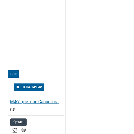
FREE
НЕТ В НАЛИЧИИ
МФУ цветное Canon imageRUNNER ADVANCE C3520i (1494C006)
0₽
Купить