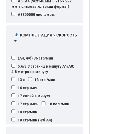
А6–А4 (90x148 мм – 216 x 297
мм, пользовательский формат)
А3300000 лист./мес.
КОМПЛЕКТАЦИЯ > СКОРОСТЬ
(А4, ч/б) 36 стр/мин
5.6/3.3 страниц в минуту А1/А0;
4.8 метров в минуту
13 к
13 стр./мин
16 стр./мин
17 копий в минуту
17 стр./мин
18 коп./мин
18 стр/мин
18 стр/мин (ч/б А4)
18 стр/мин (ч/б А4), 8 стр/мин (ч/
б А3)