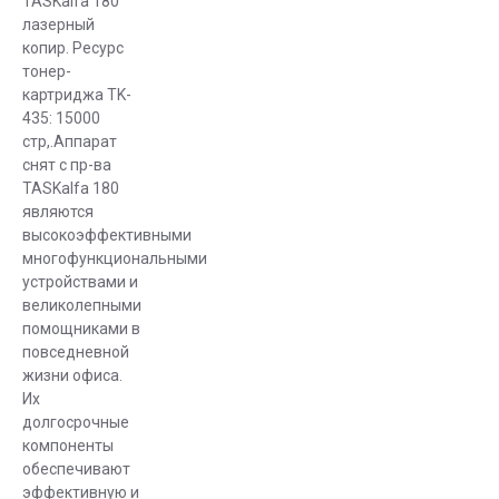
TASKalfa 180
оргтехника
лазерный
«всё в одном»
копир. Реcурс
позволяет
тонер-
картриджа TK-
сэкономить на
435: 15000
покупке двух
стр,.Аппарат
отдельных
снят с пр-ва
устройств для
TASKalfa 180
разных целей
являются
(принтера и
высокоэффективными
сканера) и
многофункциональными
устройствами и
освобождает на
великолепными
рабочем столе
помощниками в
полезное
повседневной
пространство.
жизни офиса.
Их
С помощью
долгосрочные
нашего сайта
компоненты
можно легко и
обеспечивают
удобно
эффективную и