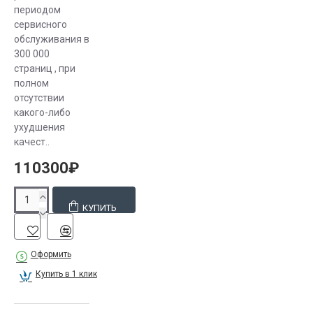
периодом
Заказывая
сервисного
МФУ на нашем
обслуживания в
сайте, заказчик
300 000
(при желании)
страниц , при
может
полном
отсутствии
получить
какого-либо
выбранное
ухудшения
устройство
качест..
"день в день"!
110300₽
КУПИТЬ
Оформить
Купить в 1 клик