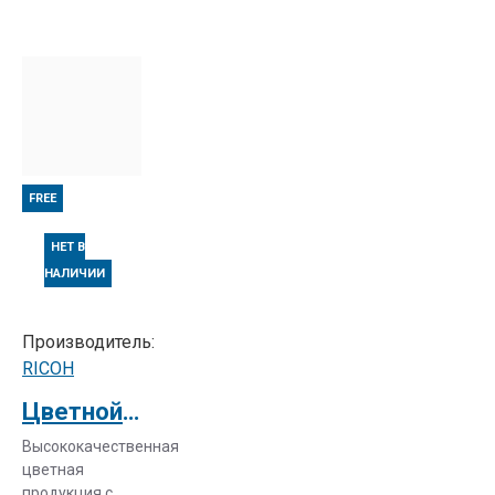
FREE
НЕТ В
НАЛИЧИИ
Производитель:
RICOH
Цветной принтер сканер Aficio MP C2030AD (414968)
Высококачественная
цветная
продукция с