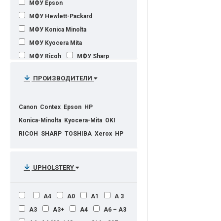
МФУ Epson
МФУ Hewlett-Packard
МФУ Konica Minolta
МФУ Kyocera Mita
МФУ Ricoh
МФУ Sharp
МФУ Xerox
МФУ а3
ПРОИЗВОДИТЕЛИ
Мфу для дома
МФУ лазерный цветной
Canon
Contex
Epson
HP
МФУ струйные
широкоформатные
Konica-Minolta
Kyocera-Mita
OKI
RICOH
SHARP
TOSHIBA
Xerox
НР
UPHOLSTERY
A4
А0
А1
А 3
А3
А3+
А4
А6 – А3