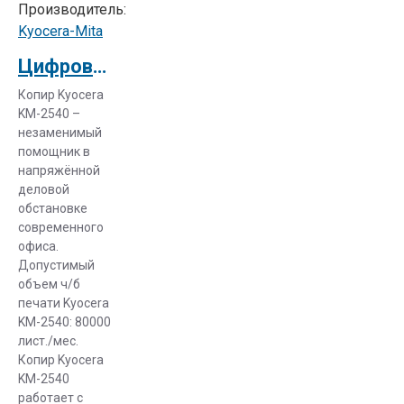
Производитель:
особенностей
Kyocera-Mita
его
Цифровое мфу Kyocera-Mita KM-2540 (1102JB3NL0)
профессиональной
деятельности.
Копир Kyocera
Располагая
KM-2540 –
богатым
незаменимый
выбором
помощник в
напряжённой
моделей МФУ,
деловой
покупатель
обстановке
непременно
современного
найдёт
офиса.
оборудование.
Допустимый
которое
объем ч/б
значительно
печати Kyocera
KM-2540: 80000
облегчит и
лист./мес.
оптимизирует
Копир Kyocera
офисную
KM-2540
работу.
работает с