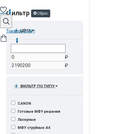
Фильтр
0
Сброс
ЦЕНА
Товаров 0 (0₽)
0
₽
₽
ФИЛЬТР ПО ТИПУ
CANON
Готовые МФУ решения
Лазерные
МФУ cтруйные A4