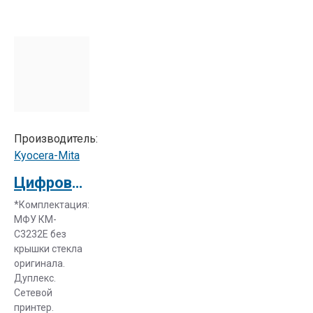
Производитель:
Kyocera-Mita
Цифровое мфу Kyocera-Mita KM-C3232 Е (1102JG3NL0)
*Комплектация:
МФУ КМ-
C3232E без
крышки стекла
оригинала.
Дуплекс.
Сетевой
принтер.