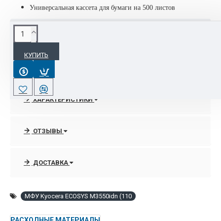
Универсальная кассета для бумаги на 500 листов
ОПИСАНИЕ
КУПИТЬ
Интернет-магазин Оргтехполи - оптовая и розничная
продажа лазерных принтеров, МФУ, опций, расходных
материалов, ремкомплектов и запчастей Kyocera.
ХАРАКТЕРИСТИКИ
В нашем интернет-магазине orgtehpoly.com можно купить
МФУ Kyocera по оптимальной низкой цене , а также
сравнить цены на оригинальны и совместимые тонер-
ОТЗЫВЫ
картриджи, соответственно сделать правильный выбор по
цене и качеству расходных материалов!!
ДОСТАВКА
МФУ Kyocera ECOSYS M3550idn (110
РАСХОДНЫЕ МАТЕРИАЛЫ