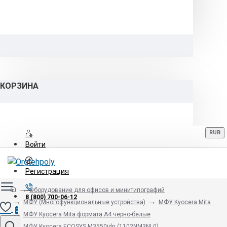
КОРЗИНА
RUB
Войти
Регистрация
Оборудование для офисов и минитипографий
8 (800) 700-06-12
МФУ (Многофункциональные устройства)
МФУ Kyocera Mita
0
МФУ Kyocera Mita формата A4 черно-белые
МФУ Kyocera ECOSYS M3550idn (1102NM3NL0)