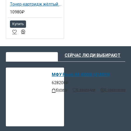
Тонер-картридж жёлтый Ricoh тип IM C2500H (842312)
10980₽
Купить
ВЫ НЕДАВНО СМОТРЕЛИ
СЕЙЧАС ЛЮДИ ВЫБИРАЮТ
МФУ Ricoh IM 4000A (418839)
628200₽
Купить
В закладки
В сравнение