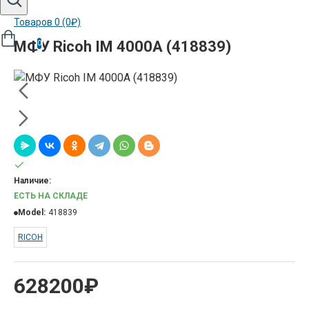
Товаров 0 (0₽)
МФУ Ricoh IM 4000A (418839)
0
Наличие:
ЕСТЬ НА СКЛАДЕ
Model:
418839
RICOH
628200₽