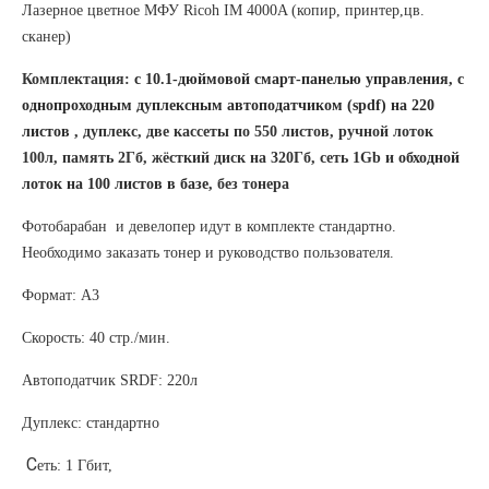
Лазерное цветное МФУ Ricoh IM 4000A (копир, принтер,цв.
сканер)
Комплектация:
с
10.1-дюймовой
смарт-панелью управления, с
однопроходным дуплексным автоподатчиком (spdf) на 220
листов
, дуплекс, две кассеты по 550 листов, ручной лоток
100л, память 2Гб, жёсткий диск на 320Гб, сеть 1Gb и
обходной
лоток на 100 листов в базе
, без тонера
Фотобарабан и девелопер идут в комплекте стандартно.
Необходимо заказать тонер и руководство пользователя.
Формат: А3
Скорость: 40 стр./мин.
Автоподатчик SRDF: 220л
Дуплекс: стандартно
С
еть: 1 Гбит
,