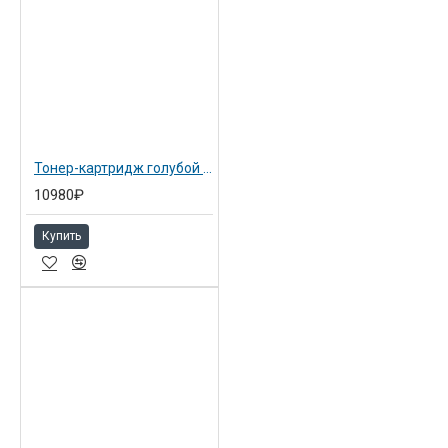
Тонер-картридж голубой Ricoh тип IM C2500H (842314)
10980₽
Купить