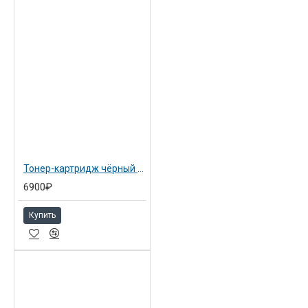
Тонер-картридж чёрный тип IM C2500H (842311)
6900₽
Купить