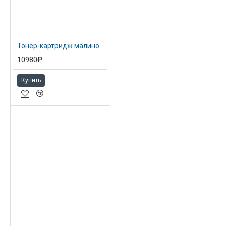
Тонер-картридж малиновый Ricoh тип IM C2500H (842313)
10980₽
Купить