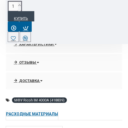
ОПИСАНИЕ
КУПИТЬ
Наш магазине располагает полным спектром расходных
материалов, мфу, принтеров, широкоформатных машин
торговой марки Ricoh.
ХАРАКТЕРИСТИКИ
В любое удобное рабочее время всегда можно получить
грамотную консультации специалистов отдела продаж по
выбору нужного аппарата, которые подкреплены
ОТЗЫВЫ
высококачественными услугами по запуску, подключением в
сеть и постгарантийному сопровождению оргтехники Ricoh
ДОСТАВКА
благодаря сертифицированным инженерам.
МФУ Ricoh IM 4000A (418839)
РАСХОДНЫЕ МАТЕРИАЛЫ