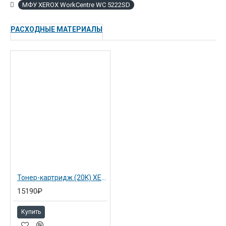
МФУ XEROX WorkCentre WC 5222SD
РАСХОДНЫЕ МАТЕРИАЛЫ
Тонер-картридж (20K) XEROX WC 5222 (106R01413)
15190₽
Купить