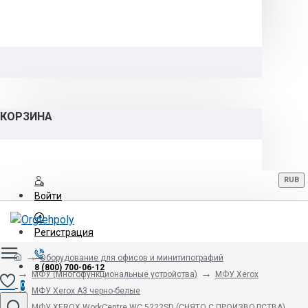
КОРЗИНА
RUB
Войти
Регистрация
Оборудование для офисов и минитипографий
8 (800) 700-06-12
МФУ (Многофункциональные устройства)
МФУ Xerox
0
МФУ Xerox А3 черно-белые
МФУ XEROX WorkCentre WC 5222SD (СНЯТО С ПРОИЗВОДСТВА)