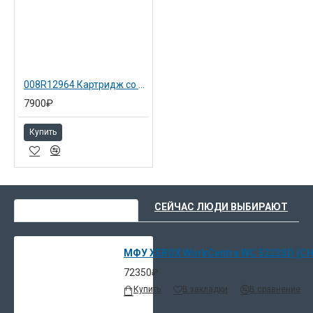
008R12964 Картридж со скрепками (5K) для Xerox HCF,MFF
7900₽
Купить
ВЫ НЕДАВНО СМОТРЕЛИ
СЕЙЧАС ЛЮДИ ВЫБИРАЮТ
МФУ XEROX WorkCentre WC 5222SD (
72350₽
Купить
В закладки
В сравнение