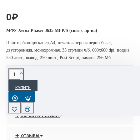
0₽
МФУ Xerox Phaser 3635 MFP/S (снят с пр-ва)
Принтер/копир/сканер,A4, печать лазерная черно-белая,
двусторонняя, монохромная, 35 стр/мин ч/б, 600x600 dpi, подача:
550 лист., вывод: 250 лист., Post Script, память: 256 Мб
ОПИСАНИЕ
КУПИТЬ
МФУ Xerox Phaser 3635 MFP/S
— МФУ (принтер, сканер, копир) для среднего офиса
— черно-белая лазерная печать до 35 стр/мин
ХАРАКТЕРИСТИКИ
— макс. формат печати A4 (210 × 297 мм)
— цветной ЖК-дисплей
— двусторонняя печать
ОТЗЫВЫ