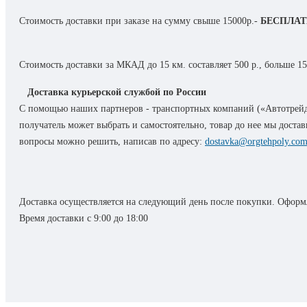
C13T00Q140 КОНТЕЙНЕР Q140 С ЧЕРНЫМИ
Стоимость доставки при заказе на сумму свыше 15000р.-
БЕСПЛА
ЧЕРНИЛАМИ EPSON ДЛЯ L7160/L7180
C13T596100 КАРТРИДЖ ЧЕРНЫЙ ДЛЯ EPSON SP
7900 PHOTO BLACK
Стоимость доставки за МКАД до 15 км. составляет 500 р., больше 15
C13T596200 КАРТРИДЖ ГОЛУБОЙ ДЛЯ EPSON SP
Доставка курьерской службой по России
7900 CYAN
С помощью наших партнеров - транспортных компаний («Автотрейд
ПОДРОБНЕЕ
получатель может выбрать и самостоятельно, товар до нее мы дост
вопросы можно решить, написав по адресу:
dostavka@orgtehpoly.co
Доставка осуществляется на следующий день после покупки. Оформл
Время доставки с 9:00 до 18:00