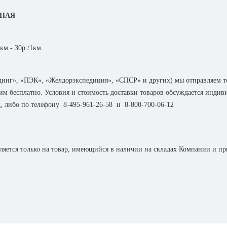
ТНАЯ
км.- 30р./1км.
инг», «ПЭК», «Желдорэкспедиция», «СПСР» и других) мы отправляем т
авим бесплатно. Условия и стоимость доставки товаров обсуждается инди
m
, либо по телефону
8-495-961-26-58
и
8-800-700-06-12
яется только на товар, имеющийся в наличии на складах Компании и при