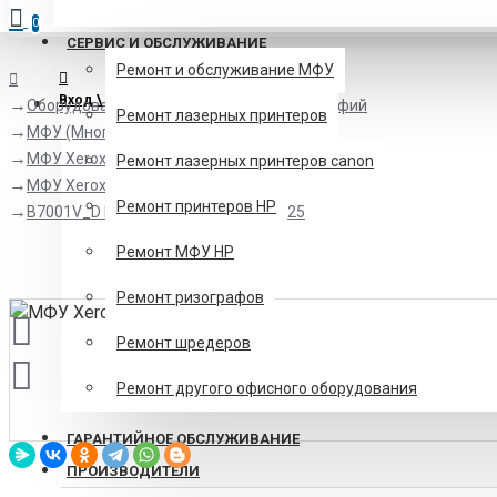
0
СЕРВИС И ОБСЛУЖИВАНИЕ
Ремонт и обслуживание МФУ
Вход \ Регистрация
Оборудование для офисов и минитипографий
Ремонт лазерных принтеров
МФУ (Многофункциональные устройства)
МФУ Xerox
Ремонт лазерных принтеров canon
МФУ Xerox А3 цветные
Ремонт принтеров HP
B7001V_D МФУ Xerox VersaLink B7025
Ремонт МФУ HP
Ремонт ризографов
Ремонт шредеров
Ремонт другого офисного оборудования
ГАРАНТИЙНОЕ ОБСЛУЖИВАНИЕ
ПРОИЗВОДИТЕЛИ