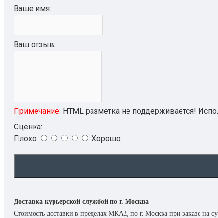
FINISHER SR3070 ФИНИШЕР ТИП SR3070
Ваше имя:
по цене и качеству обслуживания!!
ПОДРОБНЕЕ
ACCO BRANDS
Ваш отзыв:
ПЕРЕПЛЕТЧИК REXEL WB656 (СНЯТ С ПР-ВА,
ЗАМЕНА НА GBC WIREBIND W20)
4400435 УНИВЕРСАЛЬНЫЙ ПЕРЕПЛЕТЧИК GBC
MULTIBIND 420
GBC1712000 РУЛОННЫЙ ЛАМИНАТОР GBC ULTIMA
Примечание:
HTML разметка не поддерживается! Испол
65
Оценка:
БРОШЮРОВЩИК GBC CLICKMAN (IBICO CLICKMAN)
Плохо
Хорошо
ПОД ЗАКАЗ!!
ПОДРОБНЕЕ
EPSON
C11CE39301A1 СТРУЙНЫЙ ПЛОТТЕР EPSON
Доставка курьерской службой по г. Москва
SURECOLOR SC-P7000
Стоимость доставки в пределах МКАД по г. Москва при заказе на с