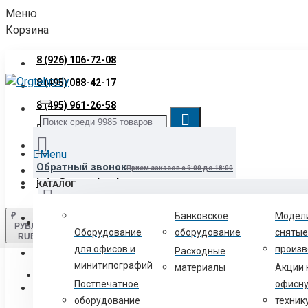
Меню
Корзина
8 (926) 106-72-08
8 (495) 088-42-17
8 (495) 961-26-58
Звонок бесплатный
8 (800) 700-06-12
Menu
Обратный звонок
Прием заказов с 9:00 до 18:00
info@orgtehpoly.com
КАТАЛОГ
Банковское
Модел
₽
Войти
Нашли товар дешевле?
Сообщите нам и мы снизим для вас цен
РУБЛЬ
Оборудование
оборудование
снятые
RUB
для офисов и
произв
Расходные
Регистрация
минитипографий
материалы
Акции 
Текстильщики-схема проезда
2-й Грайвороновский проезд, д
Постпечатное
офисн
8 (800) 700-06-12
оборудование
техник