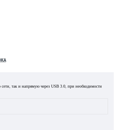
ВКА
 сети, так и напрямую через USB 3.0, при необходимости
5 сканов и 25 копий в минуту!
пределяя формат и выбирая нужный лоток. Вам не 6нужно
триджи, соответственно сделать правильный выбор магазина