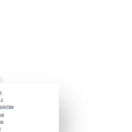
и
у
 с
одства
на
ом 48, стр. 1. оф.10
ую
у