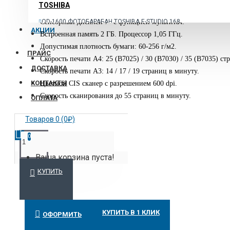
TOSHIBA
Максимальный формат бумаги: A3.
Сенсорный дисплей 7″ с функцией мультитач.
OD-1600 ФОТОБАРАБАН TOSHIBA E-STUDIO 168
АКЦИИ
Встроенная память 2 ГБ. Процессор 1,05 ГГц.
АВТОПОДАТЧИК ДОКУМЕНТОВ (ADF) TOSHIBA MR-
Допустимая плотность бумаги: 60-256 г/м2.
2020 НА 100 ЛИСТОВ
ПРАЙС
Скорость печати A4: 25 (B7025) / 30 (B7030) / 35 (B7035) ст
ТОНЕР TOSHIBA T-1810E-5K ДЛЯ E-STUDIO181
ДОСТАВКА
Скорость печати A3: 14 / 17 / 19 страниц в минуту.
ЧЁРНО-БЕЛОЕ МФУ (ПРИНТЕР/СКАНЕР/КОПИР)
КОНТАКТЫ
Цветной CIS сканер с разрешением 600 dpi.
TOSHIBA E-STUDIO 181, A3
Скорость сканирования до 55 страниц в минуту.
ОПЛАТА
ПОДРОБНЕЕ
Товаров 0 (0₽)
FOLDNAK
0
БУКЛЕТМЕЙКЕР FOLDNAK 8
Ваша корзина пуста!
БУКЛЕТМЕЙКЕР FOLDNAK 80
КУПИТЬ
БУКЛЕТМЕЙКЕР FOLDNAK M2
ПОДСТАВКА ПОД FOLDNAK М2
ПОДРОБНЕЕ
КУПИТЬ В 1 КЛИК
ОФОРМИТЬ
NAGEL