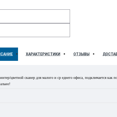
ИСАНИЕ
ХАРАКТЕРИСТИКИ
ОТЗЫВЫ
ДОСТА
тер/цветной сканер для малого и ср еднего офиса, подключается как по
нально!
его цветного сканирования и монохромного копирования со скоростью 5
орматах от А3 до А6 (а также нестандартные форматы) автоматически о
вателя, USB-устройства, электронной почты, сеть (FTP или SMB)
цене, а также сравнить цены на оригинальны и совместимые тонер-кар