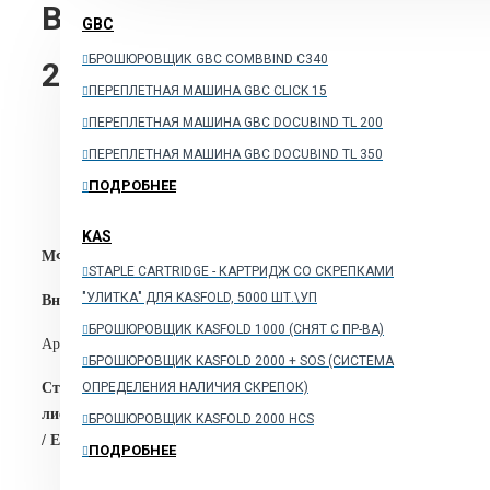
B7001V_D МФУ Xerox VersaL
GBC
БРОШЮРОВЩИК GBC COMBBIND C340
245900₽
ПЕРЕПЛЕТНАЯ МАШИНА GBC CLICK 15
ПЕРЕПЛЕТНАЯ МАШИНА GBC DOCUBIND TL 200
ПЕРЕПЛЕТНАЯ МАШИНА GBC DOCUBIND TL 350
ПОДРОБНЕЕ
KAS
МФУ Xerox VersaLink B7025
STAPLE CARTRIDGE - КАРТРИДЖ СО СКРЕПКАМИ
"УЛИТКА" ДЛЯ KASFOLD, 5000 ШТ.\УП
Внимание: при покупке МФУ обязательна инициализация+B7
БРОШЮРОВЩИК KASFOLD 1000 (CНЯТ С ПР-ВА)
Артикул: B7001V_D
БРОШЮРОВЩИК KASFOLD 2000 + SOS (СИСТЕМА
Cтандартная комплектация: ПРИНТЕР-КОПИР-СКАНЕР (факс-
ОПРЕДЕЛЕНИЯ НАЛИЧИЯ СКРЕПОК)
листов\дуплекс\ лоток на 500 листов/стартовый тонер на 15 000
БРОШЮРОВЩИК KASFOLD 2000 HCS
/ Ethernet / опционально Wi-Fi 802.11n и Wi-Fi Direct
ПОДРОБНЕЕ
Монохромная лазерная печать.