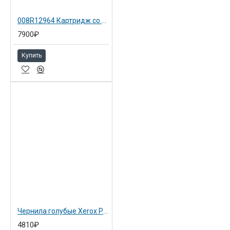
008R12964 Картридж со скрепками (5K) для Xerox HCF,MFF
7900₽
Купить
Чернила голубые Xerox Phaser 8900 (108R01022)
4810₽