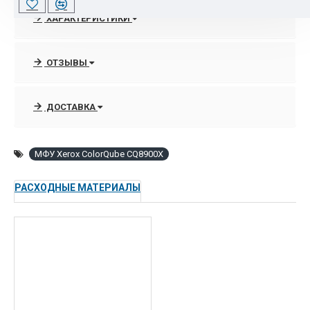
цветных документов при самой низкой стоимости владения
ХАРАКТЕРИСТИКИ
в своем сегменте. Помимо стоимости владения, МФУ Xerox
ColorQube 8900 предлагает пользователям настоящую
многофункциональность, обладая самыми передовыми
ОТЗЫВЫ
технологиями в сфере управления документопотоками
и безопасности передачи данных.
ДОСТАВКА
МФУ Xerox ColorQube 8900 доступно в двух конфигурациях:
ColorQube 8900/S — принтер, копир, сканер; ColorQube
8900/X — принтер, копир, сканер, факс. На обеих
МФУ Xerox ColorQube CQ8900X
конфигурациях установлен полуавтоматический степлер
документов на 20 листов.
РАСХОДНЫЕ МАТЕРИАЛЫ
Особенности МФУ Xerox ColorQube 8900X:
Стоимость цветного отпечатка равна стоимости чёрно-
белого отпечатка
Стоимость цветного отпечатка является одной из
самых низких в своем классе
Высокая производительность (скорость печати до 44
стр/мин в монохромном и цветном режимах)