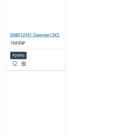
Двусторонний автоматический податчик документов
и модуль двусторонней печати в стандартной
комплектации
Высокое качество печати на материалах более
широкого спектра плотности
008R12941 Скрепки (3X5000) для Xerox WC 5222
Меньшее количество движущихся элементов
16850₽
конструкции обеспечивает долговечность работы
устройства
Купить
®
Xerox
Extensible Interface Platform™ (EIP) позволяет
настроить документооборот персонально в
соответствие с требованиями заказчика
Не оказывает негативного влияния на людей в офисе и
окружающую среду