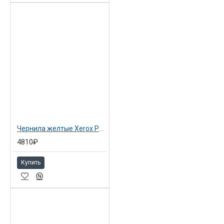
Чернила желтые Xerox Phaser 8900 (6x2.82k)
4810₽
Купить