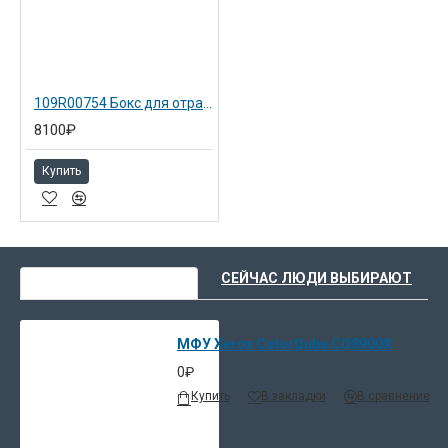
109R00754 Бокс для отработанных чернил Phaser 8550/8560/8570/8900
8100₽
Купить
ВЫ НЕДАВНО СМОТРЕЛИ
СЕЙЧАС ЛЮДИ ВЫБИРАЮТ
МФУ Xerox ColorQube CQ8900X
0₽
Купить
В закладки
В сравнение