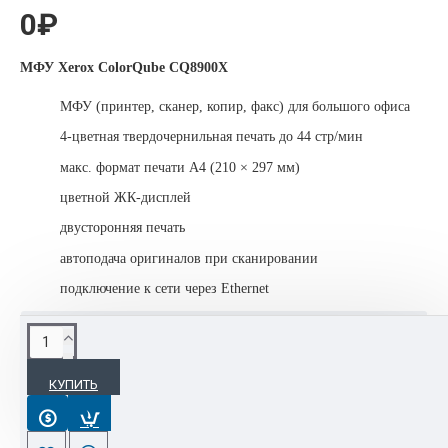
0₽
МФУ Xerox ColorQube CQ8900X
МФУ (принтер, сканер, копир, факс) для большого офиса
4-цветная твердочернильная печать до 44 стр/мин
макс. формат печати A4 (210 × 297 мм)
цветной ЖК-дисплей
двусторонняя печать
автоподача оригиналов при сканировании
подключение к сети через Ethernet
ОПИСАНИЕ
КУПИТЬ
ColorQube 8900
— цветное твёрдочернильное МФУ формата
А4. Это устройство призвано удовлетворить потребности
заказчиков в печати большого количества качественных