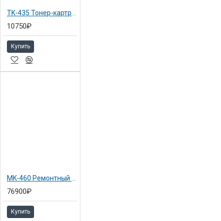
TK-435 Тонер-картридж для TASKalfa 180 (1T02KH0NL0)
10750₽
Купить
MK-460 Ремонтный комплект TASKalfa 180/181/220/221 (1702KH0UN0)
76900₽
Купить