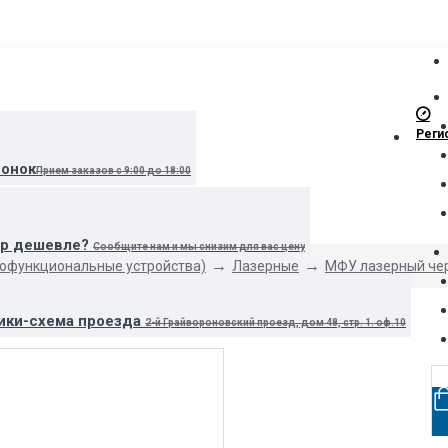
Реги
вонок
Прием заказов с 9:00 до 18:00
ар дешевле?
Сообщите нам и мы снизим для вас цену
офункциональные устройства)
Лазерные
МФУ лазерный че
ики-схема проезда
2-й Грайвороновский проезд, дом 48, стр. 1. оф.10