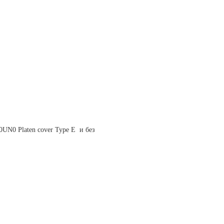
UN0 Platen cover Type E
и без