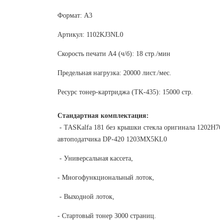
Формат: A3
Артикул: 1102KJ3NL0
Скорость печати A4 (ч/б): 18 стр./мин
Предельная нагрузка: 20000 лист./мес.
Реcурс тонер-картриджа (TK-435): 15000 стр.
Стандартная комплектация:
- TASKalfa 181 без крышки стекла оригинала
1202H70
автоподатчика
DP-420
1203MX5KL0
- Универсальная кассета,
- Многофункциональный лоток,
- Выходной лоток,
- Стартовый тонер 3000 страниц.