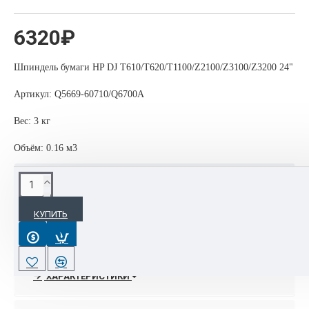
6320₽
Шпиндель бумаги HP DJ T610/T620/T1100/Z2100/Z3100/Z3200 24"
Артикул: Q5669-60710/Q6700A
Вес: 3 кг
Объём: 0.16 м3
ОПИСАНИЕ
КУПИТЬ
24-дюймовый валик к принтеру HP Designjet Zx100 упрощает
переключение между печатными носителями в рулонах.
Профессиональные фото- и графические дизайнеры работают
ХАРАКТЕРИСТИКИ
с высокой производительностью, быстро печатая
крупноформатные изображения и оригинал-макеты на