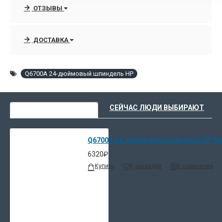
различных типах носителей, таких как фотобумага, носители
ОТЗЫВЫ
для корректур и носители с покрытием.
ДОСТАВКА
Q6700A 24-дюймовый шпиндель HP
ВЫ НЕДАВНО СМОТРЕЛИ
СЕЙЧАС ЛЮДИ ВЫБИРАЮТ
Q6700A 24-дюймовый шпиндель HP Des
6320₽
Купить
В закладки
В сравнение