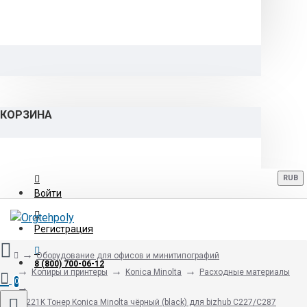
КОРЗИНА
RUB
Войти
Регистрация
Оборудование для офисов и минитипографий
8 (800) 700-06-12
Копиры и принтеры
Konica Minolta
Расходные материалы
0
TN-221K Тонер Konica Minolta чёрный (black) для bizhub C227/C287