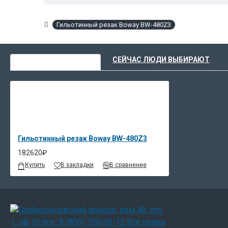
Блокирующий работу световой барьер и управление ре
Гильотинный резак Boway BW-480Z3
Машина рекомендована для использования в малых и ср
документов, файлов, нарезки визиток и календарей, а
ВЫ НЕДАВНО СМОТРЕЛИ
СЕЙЧАС ЛЮДИ ВЫБИРАЮТ
В станке применяется червячный редуктор.
Такой редуктор очень надежен с плавной трансмиссией
Оптическая линия реза делает позиционирование быстр
Надежность и безопасность, легкость в обслуживании 
Гильотинный резак Boway BW-480Z3
182620₽
Купить
В закладки
В сравнение