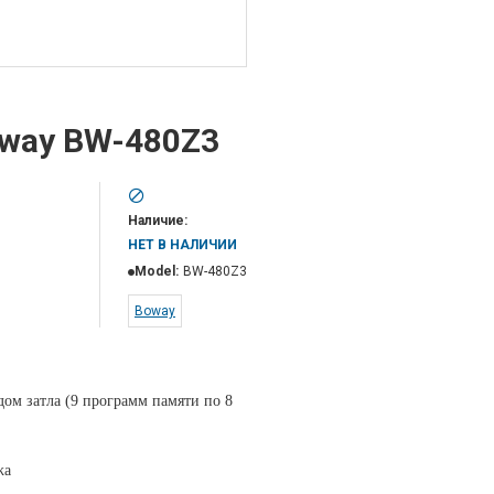
oway BW-480Z3
Наличие:
НЕТ В НАЛИЧИИ
Model:
BW-480Z3
Boway
м затла (9 программ памяти по 8
жа