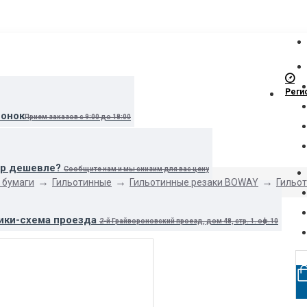
Реги
вонок
Прием заказов с 9:00 до 18:00
ар дешевле?
Сообщите нам и мы снизим для вас цену
 бумаги
Гильотинные
Гильотинные резаки BOWAY
Гильо
ики-схема проезда
2-й Грайвороновский проезд, дом 48, стр. 1. оф.10