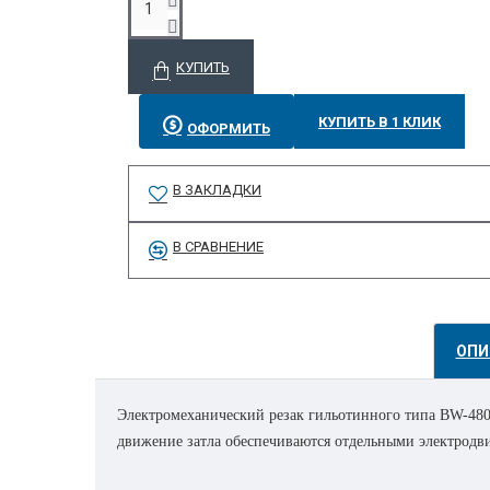
КУПИТЬ
КУПИТЬ В 1 КЛИК
ОФОРМИТЬ
В ЗАКЛАДКИ
В СРАВНЕНИЕ
ОПИ
Электромеханический резак гильотинного типа BW-480
движение затла обеспечиваются отдельными электродви
Управление и контроль машиной производится микроп