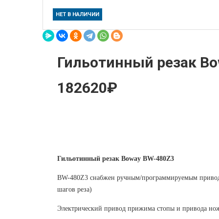
НЕТ В НАЛИЧИИ
Гильотинный резак B
182620₽
Гильотинный резак Boway BW-480Z3
BW-480Z3 снабжен ручным/программируемым приводо
шагов реза)
Электрический привод прижима стопы и привода но