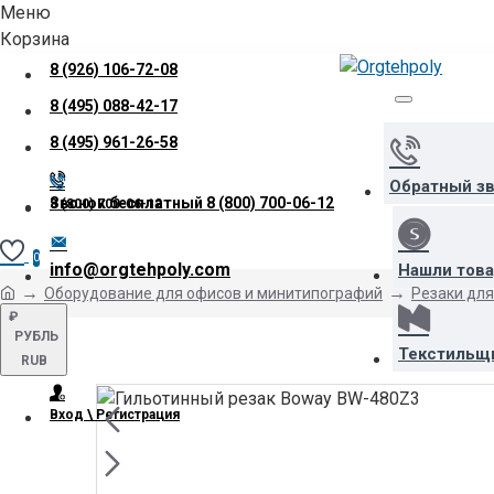
Меню
Корзина
8 (926) 106-72-08
8 (495) 088-42-17
8 (495) 961-26-58
Обратный з
Звонок бесплатный
8 (800) 700-06-12
8 (800) 700-06-12
0
info@orgtehpoly.com
Нашли тов
Оборудование для офисов и минитипографий
Резаки для
₽
РУБЛЬ
Текстильщ
RUB
Вход \ Регистрация