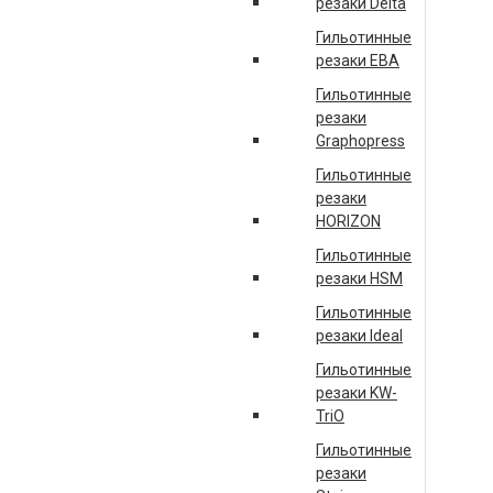
резаки Delta
Гильотинные
резаки EBA
Гильотинные
резаки
Graphopress
Гильотинные
резаки
HORIZON
Гильотинные
резаки HSM
Гильотинные
резаки Ideal
Гильотинные
резаки KW-
TriO
Гильотинные
резаки