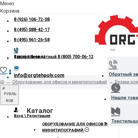
Меню
Корзина
8 (926) 106-72-08
8 (495) 088-42-17
8 (495) 961-26-58
Звонок бесплатный
8 (800) 700-06-12
8 (800) 700-06-12
0
Обратный з
info@orgtehpoly.com
Оборудование для офисов и минитипографий
Резаки для
₽
РУБЛЬ
Нашли тов
RUB
Каталог
Вход \ Регистрация
Текстильщ
ОБОРУДОВАНИЕ ДЛЯ ОФИСОВ И
МИНИТИПОГРАФИЙ