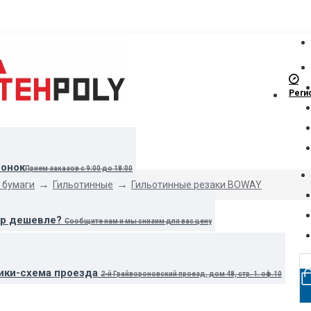
Реги
вонок
Прием заказов с 9:00 до 18:00
 бумаги
Гильотинные
Гильотинные резаки BOWAY
ар дешевле?
Сообщите нам и мы снизим для вас цену
ики-схема проезда
2-й Грайвороновский проезд, дом 48, стр. 1. оф.10