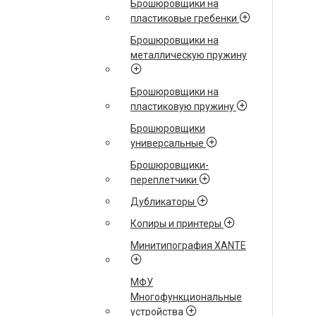
Брошюровщики на
пластиковые гребенки
Брошюровщики на
металлическую пружину
Брошюровщики на
пластиковую пружину
Брошюровщики
универсальные
Брошюровщики-
переплетчики
Дубликаторы
Копиры и принтеры
Минитипография XANTE
МФУ
Многофункциональные
устройства