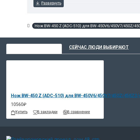
Нож BW-450 Z (ADC-510) для BW-450V6/450V7/450Z/45
ВЫ НЕДАВНО СМОТРЕЛИ
СЕЙЧАС ЛЮДИ ВЫБИРАЮТ
Нож BW-450 Z (ADC-510) для BW-450V6/450V7/450Z/450Z3/
10560₽
Купить
В закладки
В сравнение