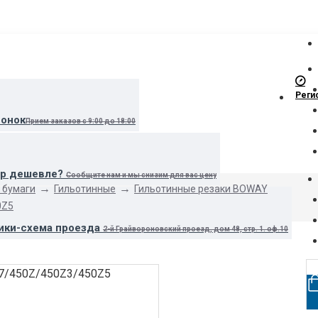
Реги
вонок
Прием заказов с 9:00 до 18:00
ар дешевле?
Сообщите нам и мы снизим для вас цену
 бумаги
Гильотинные
Гильотинные резаки BOWAY
0Z5
ики-схема проезда
2-й Грайвороновский проезд, дом 48, стр. 1. оф.10