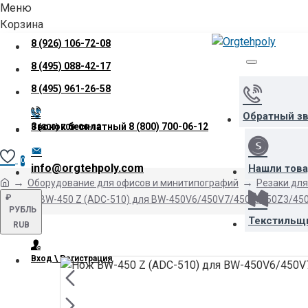
Меню
Корзина
8 (926) 106-72-08
8 (495) 088-42-17
8 (495) 961-26-58
Обратный з
Звонок бесплатный
8 (800) 700-06-12
8 (800) 700-06-12
0
info@orgtehpoly.com
Нашли тов
Оборудование для офисов и минитипографий
Резаки для
₽
Нож BW-450 Z (ADC-510) для BW-450V6/450V7/450Z/450Z3/45
РУБЛЬ
Текстильщ
RUB
Вход \ Регистрация